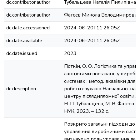
dc.contributor.author
Тубальцева Наталія Пилипівна
dc.contributor.author
Фатєєв Микола Володимирович
dc.date.accessioned
2024-06-20T11:26:05Z
dc.date.available
2024-06-20T11:26:05Z
dc.date.issued
2023
Поткін, О. О. Логістика та управ
ланцюгами постачань у виробн
системах : метод. вказівки для с
dc.description
роботи слухачів Навчально-нау
центру післядипломної освіти / О
Н. П. Тубальцева, М. В. Фатєєв. –
НУК, 2023. – 132 с.
Розкрито загальні підходи до л
управління виробничими систе
визначено роль управління ла