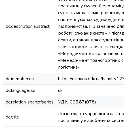
постачань у сучасній економіці
сутність механізмів розвитку ло
систем в умовах суднобудівног
dc.description.abstract
підприємства. Призначено для с
роботи слухачів системи післяд
освіти, а також для студентів де
заочної форм навчання спеціал
«Менеджмент» за освітньою п
«Менеджмент транспортних сис
логістика».
dc.identifier.uri
https://eir.nuos.edu.ua/handle/1
dc.language.iso
uk
dc.relation.ispartofseries
УДК; 005.87(078)
Логістика та управління ланцю
dc.title
постачань у виробничих система