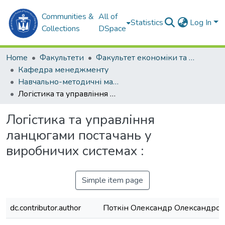
Communities &
All of
Statistics
Log In
Collections
DSpace
Home
Факультети
Факультет економіки та екології моря (ФЕЕМ)
Кафедра менеджменту
Навчально-методичні матеріали. Кафедра менеджменту
Логістика та управління ланцюгами постачань у виробничих системах :
Логістика та управління
ланцюгами постачань у
виробничих системах :
Simple item page
dc.contributor.author
Поткін Олександр Олександро