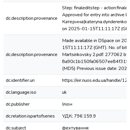
Step: finaleditstep - action:finaled
Approved for entry into archiv
dc.description.provenance
Катерина(kateryna.dynderenko@
on 2025-01-15T11:11:17Z (GM
Made available in DSpace on 20
15T11:11:17Z (GMT). No. of bits
dc.description.provenance
Martsinkovsky 2.pdf: 277062 byt
8a90c1b150fa06507ee84f319
(MD5) Previous issue date: 2024
dc.identifier.uri
https://eir.nuos.edu.ua/handle
dc.language.iso
uk
dc.publisher
Іліон
dc.relation.ispartofseries
УДК; 796:159.9
dc.subject
фехтування