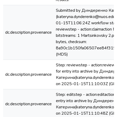
Submitted by Диндеренко Кат
(kateryna.dynderenko@nuos.edu.
01-15T11:06:24Z workflow star
reviewstep - action:claimaction No
dc.description.provenance
bitstreams: 1 Martsinkovsky 2.p
bytes, checksum:
8a90c1b150fa06507ee84f319
(MD5)
Step: reviewstep - action:review
for entry into archive by Динде
dc.description.provenance
Катерина(kateryna.dynderenko@
on 2025-01-15T11:10:03Z (GM
Step: editstep - action:editactio
entry into archive by Диндерен
dc.description.provenance
Катерина(kateryna.dynderenko@
on 2025-01-15T11:10:48Z (GM