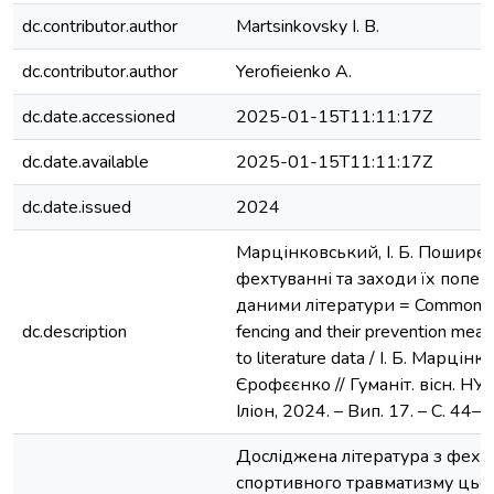
dc.contributor.author
Martsinkovsky I. B.
dc.contributor.author
Yerofieienko A.
dc.date.accessioned
2025-01-15T11:11:17Z
dc.date.available
2025-01-15T11:11:17Z
dc.date.issued
2024
Марцінковський, І. Б. Поширен
фехтуванні та заходи їх попе
даними літератури = Common inj
dc.description
fencing and their prevention meas
to literature data / І. Б. Марцін
Єрофєєнко // Гуманіт. вісн. НУК
Іліон, 2024. – Вип. 17. – С. 44–4
Досліджена література з фехт
спортивного травматизму цьог