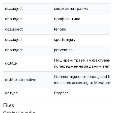
dc.subject
спортивна травма
dc.subject
профілактика
dc.subject
fencing
dc.subject
sports injury
dc.subject
prevention
Поширені травми у фехтуванні
dc.title
попередження за даними літе
Common injuries in fencing and the
dc.title.alternative
measures according to literature 
dc.type
Preprint
Files