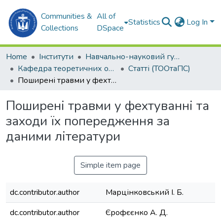
Communities &
All of
Statistics
Log In
Collections
DSpace
Home
Інститути
Навчально-науковий гуманітарний інститут (ННГІ)
Кафедра теоретичних основ олімпійського та професійного спорту (ТООтаПС)
Статті (ТООтаПС)
Поширені травми у фехтуванні та заходи їх попередження за даними літератури
Поширені травми у фехтуванні та
заходи їх попередження за
даними літератури
Simple item page
dc.contributor.author
Марцінковський І. Б.
dc.contributor.author
Єрофєєнко А. Д.