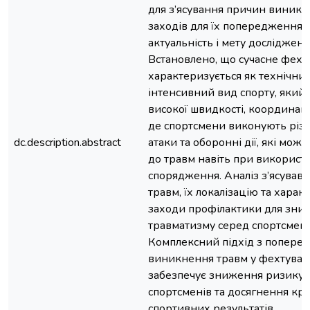
для з’ясування причин виникн
заходів для їх попередження,
актуальність і мету дослідженн
Встановлено, що сучасне фехт
характеризується як технічний
інтенсивний вид спорту, який
високої швидкості, координації
де спортсмени виконують різк
dc.description.abstract
атаки та оборонні дії, які мож
до травм навіть при використ
спорядження. Аналіз з’ясував
травм, їх локалізацію та характ
заходи профілактики для зни
травматизму серед спортсмені
Комплексний підхід з попере
виникнення травм у фехтуван
забезпечує зниження ризику т
спортсменів та досягнення кр
спортивних результатів.