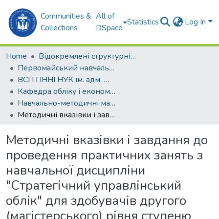
Communities &
All of
Statistics
Log In
Collections
DSpace
Home
Відокремлені структурні підрозділи НУК ім. адм. Макарова
Первомайський навчально-науковий інститут НУК ім. адм. Макарова (ПННІ НУК)
ВСП ПННІ НУК ім. адм. Макарова
Кафедра обліку і економічного аналізу (ОЕА)
Навчально-методичні матеріали (ОЕА)
Методичні вказівки і завдання до проведення практичних занять з навчальної дисципліни "Стратегічний управлінський облік" для здобувачів другого (магістерського) рівня ступеню вищої освіти: магістр галузі знань: 05 Соціальні та поведінкові науки спеціальності: 051 Економіка освітньо-професійної програми: обліково-аналітичне забезпечення економічної діяльності підприємства "Стратегічний управлінський облік"
Методичні вказівки і завдання до
проведення практичних занять з
навчальної дисципліни
"Стратегічний управлінський
облік" для здобувачів другого
(магістерського) рівня ступеню