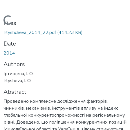
Loading...
Files
Irtyshcheva_2014_22.pdf
(414.23 KB)
Date
2014
Authors
Іртищева, І. О.
Irtysheva, I. O.
Abstract
Проведено комплексне дослідження факторів,
чинників, механізмів, інструментів впливу на індекс
глобальної конкурентоспроможності на регіональному
рівні. Доведено, що поліпшення конкурентних позицій
Миколаївської області та України в цілому стримується