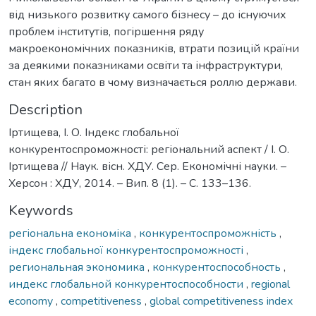
від низького розвитку самого бізнесу – до існуючих
проблем інститутів, погіршення ряду
макроекономічних показників, втрати позицій країни
за деякими показниками освіти та інфраструктури,
стан яких багато в чому визначається роллю держави.
Description
Іртищева, І. О. Індекс глобальної
конкурентоспроможності: регіональний аспект / І. О.
Іртищева // Наук. вісн. ХДУ. Сер. Економічні науки. –
Херсон : ХДУ, 2014. – Вип. 8 (1). – С. 133–136.
Keywords
регіональна економіка
,
конкурентоспроможність
,
індекс глобальної конкурентоспроможності
,
региональная экономика
,
конкурентоспособность
,
индекс глобальной конкурентоспособности
,
regional
economy
,
competitiveness
,
global competitiveness index