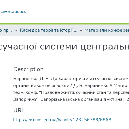
ace
Statistics
Факультет морського права (ФМП)
Кафедра теорії та історії держави та права (Т та ІДП)
сучасної системи центральн
Description
Бараненко, Д. В. До характеристики сучасної систе
органів виконавчої влади / Д. В. Бараненко // Матері
техн. конф. "Правове життя: сучасний стан та перспе
Запоріжжя : Запорізька міська організація «Істина», 2
URI
https://eir.nuos.edu.ua/handle/123456789/6868