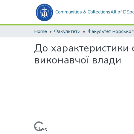
Communities & Collections
All of DSp
Home
Факультети
До характеристики 
виконавчої влади
Loading...
Files