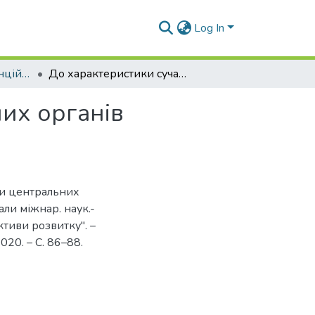
Log In
Матеріали конференцій (Т та ІДП)
До характеристики сучасної системи центральних органів виконавчої влади
их органів
ми центральних
али міжнар. наук.-
ктиви розвитку". –
020. – С. 86–88.