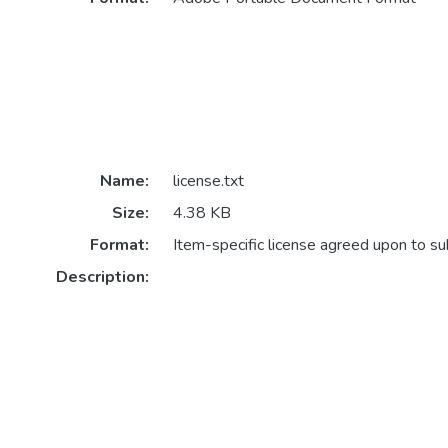
Name:
license.txt
Size:
4.38 KB
Format:
Item-specific license agreed upon to s
Description: