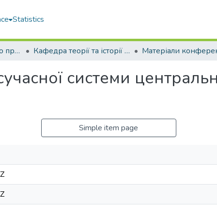
ace
Statistics
Факультет морського права (ФМП)
Кафедра теорії та історії держави та права (Т та ІДП)
сучасної системи центральн
Simple item page
2Z
2Z