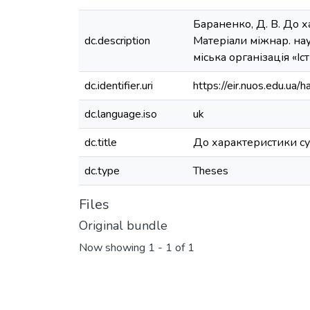
Бараненко, Д. В. До х
dc.description
Матеріали міжнар. нау
міська організація «Іст
dc.identifier.uri
https://eir.nuos.edu.u
dc.language.iso
uk
dc.title
До характеристики су
dc.type
Theses
Files
Original bundle
Now showing
1 - 1 of 1