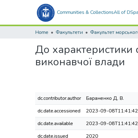
Communities & Collections
All of DSp
Home
Факультети
До характеристики 
виконавчої влади
dc.contributor.author
Бараненко Д. В.
dc.date.accessioned
2023-09-08T11:41:4
dc.date.available
2023-09-08T11:41:4
dc.date.issued
2020