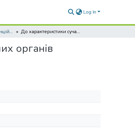
Log In
Матеріали конференцій (Т та ІДП)
До характеристики сучасної системи центральних органів виконавчої влади
их органів