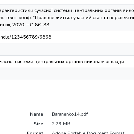
арактеристики сучасної системи центральних органів викон
к.-техн. конф. "Правове життя: сучасний стан та перспекти
ина», 2020. – С. 86–88.
a/handle/123456789/6868
часної системи центральних органів виконавчої влади
Name:
Baranenko14.pdf
Size:
2.29 MB
Format:
Adobe Portable Document Format