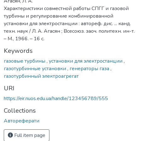
Агасян, Л. А.
Характеристики совместной работы СПГГ и газовой
турбины и регулирование комбинированной
установки для электростанции : автореф. дис. ... канд.
техн. наук / Л. А. Агасян ; Всесоюз. заоч. политехн. ин-т.
– М., 1966. – 16 с.
Keywords
газовые турбины
,
установки для электростанции
,
газотурбинные установки
,
генераторы газа
,
газотурбинный электроагрегат
URI
https://eir.nuos.edu.ua/handle/123456789/555
Collections
Автореферати
Full item page