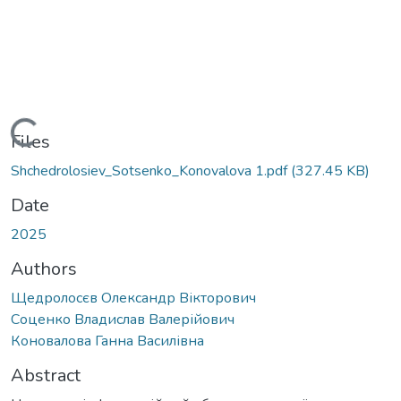
Loading...
Files
Shchedrolosiev_Sotsenko_Konovalova 1.pdf
(327.45 KB)
Date
2025
Authors
Щедролосєв Олександр Вікторович
Соценко Владислав Валерійович
Коновалова Ганна Василівна
Abstract