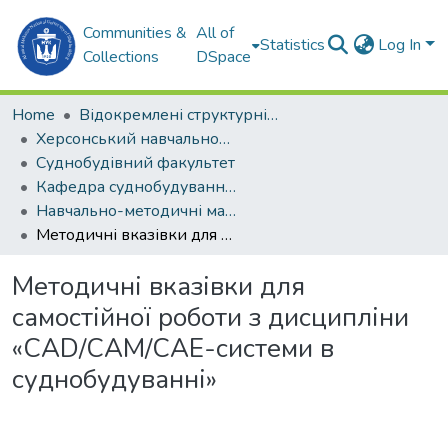
Communities &
All of
Statistics
Log In
Collections
DSpace
Home
Відокремлені структурні підрозділи НУК ім. адм. Макарова
Херсонський навчально-науковий інститут НУК ім. адм. Макарова (ХННІ НУК)
Суднобудівний факультет
Кафедра суднобудування та ремонту суден (СтаРС)
Навчально-методичні матеріали (СтаРС)
Методичні вказівки для самостійної роботи з дисципліни «CAD/CAM/CAE-системи в суднобудуванні»
Методичні вказівки для
самостійної роботи з дисципліни
«CAD/CAM/CAE-системи в
суднобудуванні»