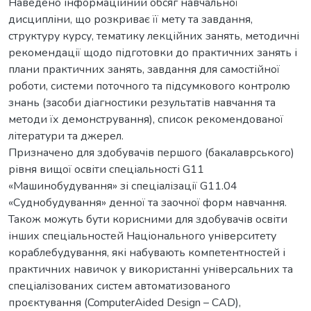
Наведено інформаційний обсяг навчальної
дисципліни, що розкриває її мету та завдання,
структуру курсу, тематику лекційних занять, методичні
рекомендації щодо підготовки до практичних занять і
плани практичних занять, завдання для самостійної
роботи, системи поточного та підсумкового контролю
знань (засоби діагностики результатів навчання та
методи їх демонстрування), список рекомендованої
літератури та джерел.
Призначено для здобувачів першого (бакалаврського)
рівня вищої освіти спеціальності G11
«Машинобудування» зі спеціалізації G11.04
«Суднобудування» денної та заочної форм навчання.
Також можуть бути корисними для здобувачів освіти
інших спеціальностей Національного університету
кораблебудування, які набувають компетентностей і
практичних навичок у використанні універсальних та
спеціалізованих систем автоматизованого
проєктування (ComputerAided Design – CAD),