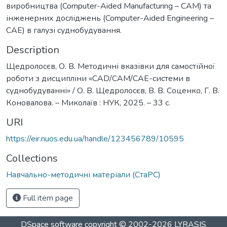
виробництва (Computer-Aided Manufacturing – CAM) та
інженерних досліджень (Computer-Aided Engineering –
CAE) в галузі суднобудування.
Description
Щедролосєв, О. В. Методичні вказівки для самостійної
роботи з дисципліни «CAD/CAM/CAE-системи в
суднобудуванні» / О. В. Щедролосєв, В. В. Соценко, Г. В.
Коновалова. – Миколаїв : НУК, 2025. – 33 с.
URI
https://eir.nuos.edu.ua/handle/123456789/10595
Collections
Навчально-методичні матеріали (СтаРС)
Full item page
DSpace software
copyright © 2002-2026
LYRASIS