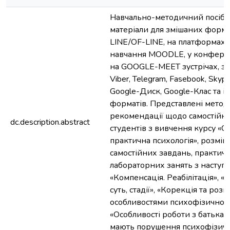
Навчально-методичний посібн
матеріали для змішаних форм 
LINE/OF-LINE, на платформах 
навчання MOODLE, у конфере
на GOOGLE-MEET зустрічах, з
Viber, Telegram, Fasebook, Skype
Google-Диск, Google-Клас та 
форматів. Представлені метод
рекомендації щодо самостійно
dc.description.abstract
студентів з вивчення курсу «С
практична психологія», розмі
самостійних завдань, практичн
лабораторних занять з наступн
«Компенсація. Реабілітація», «С
суть, стадії», «Корекція та розв
особливостями психофізичного
«Особливості роботи з батьками
мають порушення психофізичн