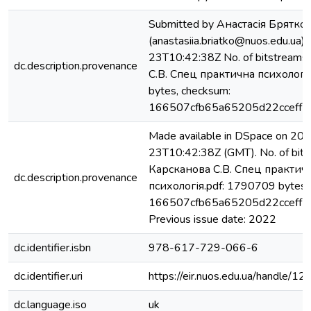
Submitted by Анастасія Брятко
(anastasiia.briatko@nuos.edu.ua
23T10:42:38Z No. of bitstreams
dc.description.provenance
С.В. Спец практична психологі
bytes, checksum:
166507cfb65a65205d22cceff5
Made available in DSpace on 20
23T10:42:38Z (GMT). No. of bits
Карсканова С.В. Спец практич
dc.description.provenance
психологія.pdf: 1790709 bytes,
166507cfb65a65205d22cceff5
Previous issue date: 2022
dc.identifier.isbn
978-617-729-066-6
dc.identifier.uri
https://eir.nuos.edu.ua/handle
dc.language.iso
uk