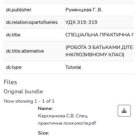
dc.publisher
Румянцева Г. В.
dc.relation.ispartofseries
УДК 319; 319
dc.title
СПЕЦІАЛЬНА ПРАКТИЧНА П
(РОБОТА З БАТЬКАМИ ДІТЕЙ
dc.title.alternative
ІНКЛЮЗИВНОМУ КЛАСІ)
dc.type
Tutorial
Files
Original bundle
Now showing
1 - 1 of 1
Name:
Карсканова С.В. Спец
практична психологія.pdf
Size: