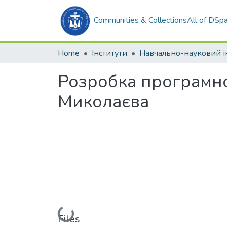
Communities & Collections
All of DSp
Home
Інститути
Розробка програмно
Миколаєва
Loading...
Files