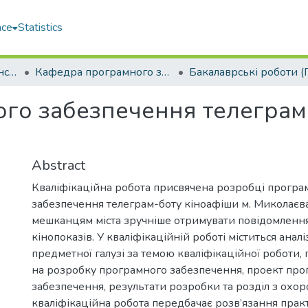
ace
Statistics
Навчально-науковий інститут комп'ютерних наук та управління проектами (ННІКНУП)
Кафедра програмного забезпечення автоматизованих систем (ПЗАС)
го забезпечення телеграм-
Abstract
Кваліфікаційна робота присвячена розробці програ
забезпечення телеграм-боту кіноафіши м. Миколаєва
мешканцям міста зручніше отримувати повідомлення
кінопоказів. У кваліфікаційній роботі міститься аналі
предметної галузі за темою кваліфікаційної роботи, 
на розробку програмного забезпечення, проект про
забезпечення, результати розробки та розділ з охор
кваліфікаційна робота передбачає розв’язання практ