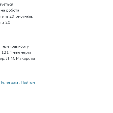
зується
йна робота
тить 29 рисунків,
л з 20
 телеграм-боту
. 121 "Інженерія
ер. Л. М. Макарова.
,
Телеграм
,
Пайтон