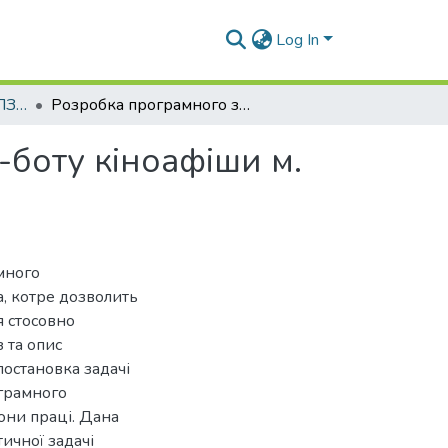
Log In
Бакалаврські роботи (ПЗАС)
Розробка програмного забезпечення телеграм-боту кіноафіши м. Миколаєва
боту кіноафіши м.
много
, котре дозволить
 стосовно
з та опис
постановка задачі
грамного
они праці. Дана
ичної задачі