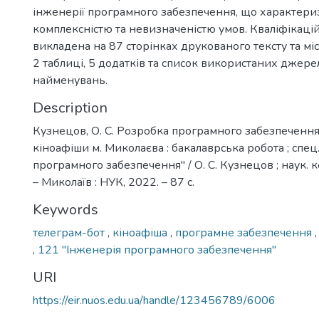
інженерії програмного забезпечення, що характери
комплексністю та невизначеністю умов. Кваліфікаці
викладена на 87 сторінках друкованого тексту та міс
2 таблиці, 5 додатків та список використаних джере
найменувань.
Description
Кузнецов, О. С. Розробка програмного забезпечення
кіноафіши м. Миколаєва : бакалаврська робота ; спец
програмного забезпечення" / О. С. Кузнецов ; наук. к
– Миколаїв : НУК, 2022. – 87 с.
Keywords
телеграм-бот
,
кіноафіша
,
програмне забезпечення
,
121 "Інженерія програмного забезпечення"
URI
https://eir.nuos.edu.ua/handle/123456789/6006