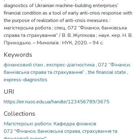
diagnostics of Ukrainian machine-building enterprises’
financial condition as a tool of early anti-crisis response with
the purpose of realization of anti-crisis measures :
магістерська робота ; спец. 072 “Фінанси, банківська
справа та страхування“ / В. В. Жупікова ; наук. кер. Н. В.
Приходько. – Миколаїв : НУК, 2020. – 94 с.
Keywords
фінансовий стан
,
експрес-діагностика
,
072 “Фінанси,
банківська справа та страхування“
,
the financial state
,
express-diagnostics
URI
https://eir.nuos.edu.ua/handle/123456789/3675
Collections
Магістерські роботи. Кафедра фінансів
072 "Фінанси, банківська справа, страхування та
фондовий ринок"