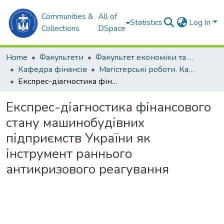
Communities &
All of
Statistics
Log In
Collections
DSpace
Home
Факультети
Факультет економіки та екології моря (ФЕЕМ)
Кафедра фінансів
Магістерські роботи. Кафедра фінансів
Експрес-діагностика фінансового стану машинобудівних підприємств України як інструмент раннього антикризового реагування
Експрес-діагностика фінансового
стану машинобудівних
підприємств України як
інструмент раннього
антикризового реагування