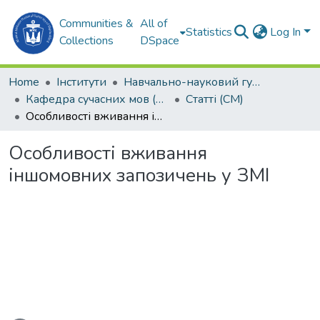
Communities &
All of
Statistics
Log In
Collections
DSpace
Home
Інститути
Навчально-науковий гуманітарний інститут (ННГІ)
Кафедра сучасних мов (СМ)
Статті (СМ)
Особливості вживання іншомовних запозичень у ЗМІ
Особливості вживання
іншомовних запозичень у ЗМІ