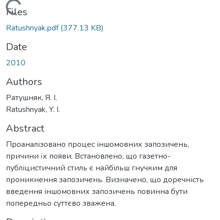
Loading...
Files
Ratushnyak.pdf
(377.13 KB)
Date
2010
Authors
Ратушняк, Я. І.
Ratushnyak, Y. I.
Abstract
Проаналізовано процес іншомовних запозичень,
причини їх появи. Встановлено, що газетно-
публіцистичний стиль є найбільш гнучким для
проникнення запозичень. Визначено, що доречність
введення іншомовних запозичень повинна бути
попередньо суттєво зважена.