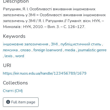
Description
Ратушняк, Я. І. Особливості вживання іншомовних
запозичень у ЗМІ = Особливості вживання іншомовних
запозичень у ЗМІ / Я. І. Ратушняк // Гуманіт. вісн. НУК. –
Миколаїв : НУК, 2010. – Вип. 3. – С. 126–127.
Keywords
іншомовне запозичення
,
ЗМІ
,
публіцистичний стиль
,
лексика
,
слово
,
foreign loanword
,
media
,
journalistic genre
,
lexis
,
word
URI
https://eir.nuos.edu.ua/handle/123456789/1679
Collections
Статті (СМ)
Full item page