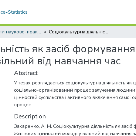
ace
Statistics
Матеріали науково-практичних заходів (НБ)
Соціокультурна діяльність як засіб формування життєвих цінностей молоді у вільний від навчання час
ьність як засіб формуванн
вільний від навчання час
Abstract
У тезах розглядається соціокультурна діяльність як
соціально-організований процес залучення людини
цінностей суспільства і активного включення самої о
процес.
Description
Захаренко, А. М. Соціокультурна діяльність як засі
життєвих цінностей молоді у вільний від навчання час