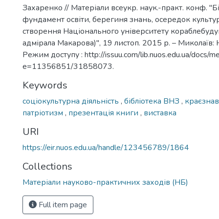
Захаренко // Матеріали всеукр. наук.-практ. конф. "Б
фундамент освіти, берегиня знань, осередок культур
створення Національного університету кораблебуду
адмірала Макарова)", 19 листоп. 2015 р. – Миколаїв: 
Режим доступу : http://issuu.com/lib.nuos.edu.ua/docs/
e=11356851/31858073.
Keywords
соціокультурна діяльність
,
бібліотека ВНЗ
,
краєзнав
патріотизм
,
презентація книги
,
виставка
URI
https://eir.nuos.edu.ua/handle/123456789/1864
Collections
Матеріали науково-практичних заходів (НБ)
Full item page