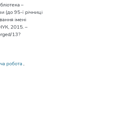
ібліотека –
и (до 95-ї річниці
вання імені
НУК, 2015. –
merged/13?
ча робота
,