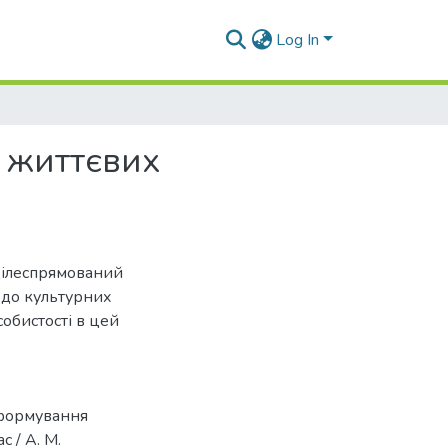
Log In
я життєвих
 цілеспрямований
 до культурних
собистості в цей
б формування
 / А. М.