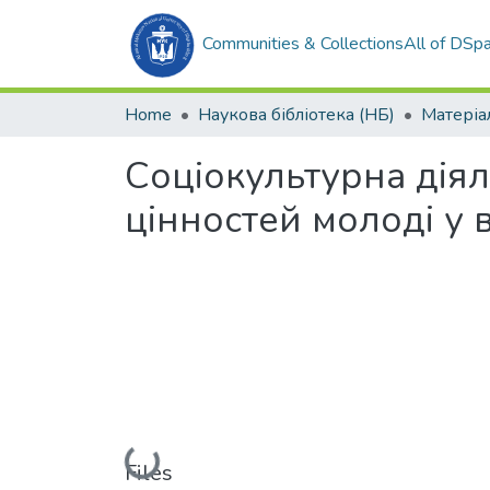
Communities & Collections
All of DSp
Home
Наукова бібліотека (НБ)
Соціокультурна діял
цінностей молоді у 
Loading...
Files