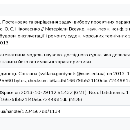
. Постановка та вирішення задачі вибору проектних хара
о, О. С. Ніколаєнко // Матеріали Всеукр. наук.-техн. конф. з
будови, експлуатації і ремонту суден, морських технічних з
2013.
тематична модель науково-дослідного судна, яка дозволя
значити його оптимальні характеристики.
динець Світлана (svitlana.gordynets@nuos.edu.ua) on 2013-1
525560 bytes, checksum: b6acd5f16679fb521f40ebc7244981
 DSpace on 2013-10-29T12:51:43Z (GMT). No. of bitstreams: 1
5f16679fb521f40ebc7244981db (MD5)
edu.ua/handle/123456789/1134