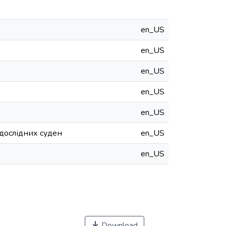
en_US
en_US
en_US
en_US
en_US
дослідних суден
en_US
en_US
Download