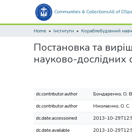
Communities & Collections
All of DSp
Home
Інститути
Постановка та вирі
науково-дослідних 
dc.contributor.author
Бондаренко, О. В
dc.contributor.author
Ніколаєнко, О. С.
dc.date.accessioned
2013-10-29T12:
dc.date.available
2013-10-29T12: