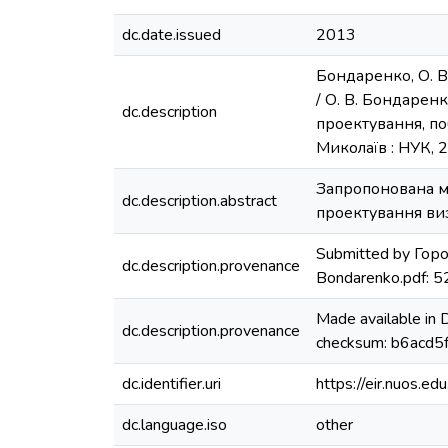
dc.date.issued
2013
Бондаренко, О. В
/ О. В. Бондаренк
dc.description
проектування, по
Миколаїв : НУК, 
Запропонована ма
dc.description.abstract
проектування ви
Submitted by Горо
dc.description.provenance
Bondarenko.pdf: 
Made available in
dc.description.provenance
checksum: b6acd
dc.identifier.uri
https://eir.nuos.
dc.language.iso
other