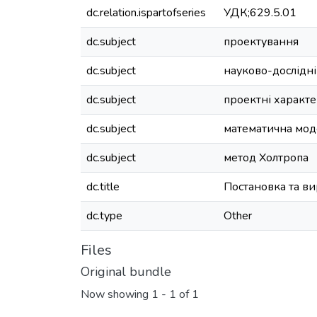
dc.relation.ispartofseries
УДК;629.5.01
dc.subject
проектування
dc.subject
науково-дослідні
dc.subject
проектні характ
dc.subject
математична мод
dc.subject
метод Холтропа
dc.title
Постановка та в
dc.type
Other
Files
Original bundle
Now showing
1 - 1 of 1