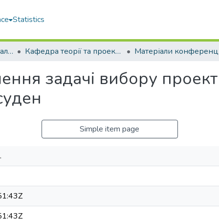
ace
Statistics
Кораблебудівний навчально-науковий інститут (КННІ)
Кафедра теорії та проектування суден (ТПС)
шення задачі вибору проек
суден
Simple item page
.
51:43Z
51:43Z