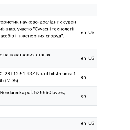
ктеристик науково-дослідних суден
 міжнар. участю "Сучасні технології
en_US
асобів і інженерних споруд". -
є на початкових етапах
en_US
0-29T12:51:43Z No. of bitstreams: 1
en
db (MD5)
 Bondarenko.pdf: 525560 bytes,
en
en_US