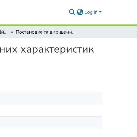
Log In
Матеріали конференцій (ТПС)
Постановка та вирішення задачі вибору проектних характеристик науково-дослідних суден
тних характеристик