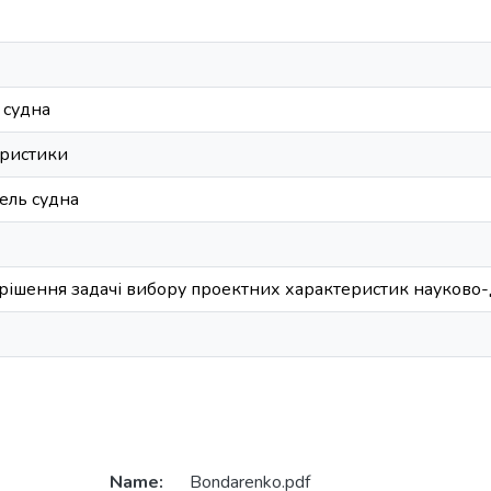
 судна
еристики
ель судна
ирішення задачі вибору проектних характеристик науково-
Name:
Bondarenko.pdf