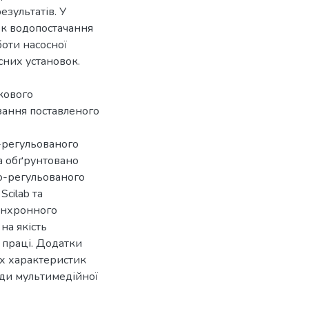
езультатів. У
ок водопостачання
оти насосної
сних установок.
укового
зання поставленого
-регульованого
а обґрунтовано
о-регульованого
cilab та
инхронного
на якість
и праці. Додатки
их характеристик
йди мультимедійної