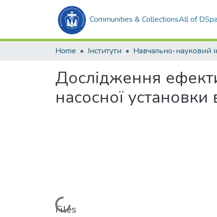
Communities & Collections
All of DSp
Home
Інститути
Дослідження ефекти
насосної установки
Loading...
Files