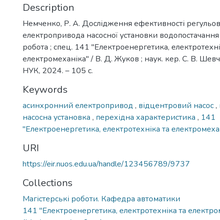
Description
Немченко, Р. А. Дослідження ефективності регульо
електропривода насосної установки водопостачання 
робота ; спец. 141 ''Електроенергетика, електротехні
електромеханіка'' / В. Д. Жуков ; наук. кер. С. В. Шевч
НУК, 2024. – 105 с.
Keywords
асинхронний електропривод
,
відцентровий насос
,
насосна установка
,
перехідна характеристика
,
141
''Електроенергетика, електротехніка та електромехан
URI
https://eir.nuos.edu.ua/handle/123456789/9737
Collections
Магістерські роботи. Кафедра автоматики
141 "Електроенергетика, електротехніка та електро