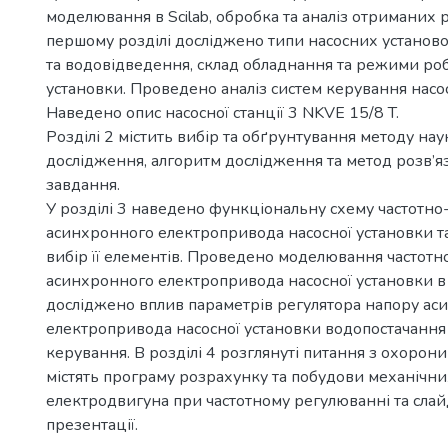
моделювання в Scilab, обробка та аналіз отриманих р
першому розділі досліджено типи насосних установ
та водовідведення, склад обладнання та режими роб
установки. Проведено аналіз систем керування насо
Наведено опис насосної станції 3 NKVE 15/8 T.
Розділі 2 містить вибір та обґрунтування методу на
дослідження, алгоритм дослідження та метод розв’я
завдання.
У розділі 3 наведено функціональну схему частотно
асинхронного електропривода насосної установки т
вибір її елементів. Проведено моделювання частотн
асинхронного електропривода насосної установки в S
досліджено вплив параметрів регулятора напору ас
електропривода насосної установки водопостачання 
керування. В розділі 4 розглянуті питання з охорон
містять програму розрахунку та побудови механічн
електродвигуна при частотному регулюванні та сла