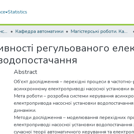
ace
Statistics
Навчально-науковий інститут автоматики та електротехніки (ННІАЕ)
Кафедра автоматики
Магістерські роботи. Кафедра автоматики
вності регульованого еле
 водопостачання
Abstract
Об’єкт дослідження – перехідні процеси в частотно
асинхронному електроприводі насосної установки в
Мета роботи – розробка системи керування асинхр
електропривода насосної установки водопостачання 
динаміки.
Методи дослідження – моделювання перехідних про
електроприводі насосної установки водопостачання
сучасної теорії автоматичного керування та електроп