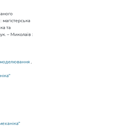
ваного
: магістерська
ка та
ук. – Миколаїв :
моделювання
,
іка''
механіка"