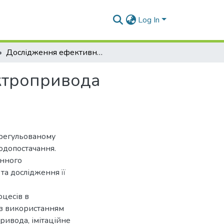
Log In
Дослідження ефективності регульованого електропривода насосної установки водопостачання
ктропривода
-регульованому
одопостачання.
онного
та дослідження її
цесів в
 з використанням
ривода, імітаційне