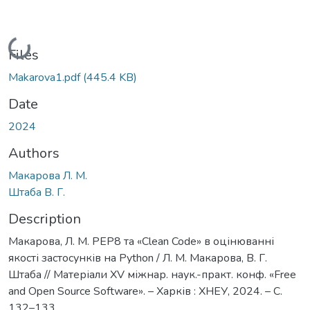
Loading...
Files
Makarova1.pdf
(445.4 KB)
Date
2024
Authors
Макарова Л. М.
Штаба В. Г.
Description
Макарова, Л. М. PEP8 та «Clean Code» в оцінюванні
якості застосунків на Python / Л. М. Макарова, В. Г.
Штаба // Матеріали ХV міжнар. наук.-практ. конф. «Free
and Open Source Software». – Харків : ХНЕУ, 2024. – С.
132–133.