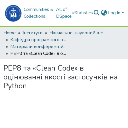
Communities &
All of
Statistics
Log In
Collections
DSpace
Home
Інститути
Навчально-науковий інститут комп'ютерних наук та управління проектами (ННІКНУП)
Кафедра програмного забезпечення автоматизованих систем (ПЗАС)
Матеріали конференцій (ПЗАС)
PEP8 та «Clean Code» в оцінюванні якості застосунків на Python
PEP8 та «Clean Code» в
оцінюванні якості застосунків на
Python