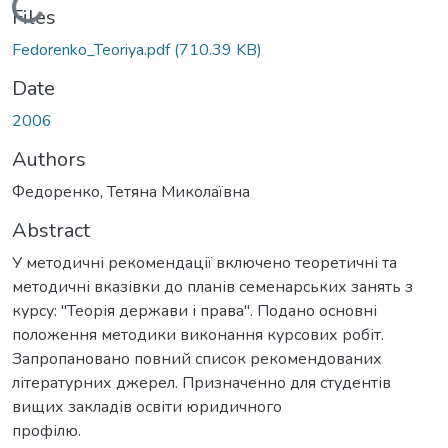
Loading...
Files
Fedorenko_Teoriya.pdf
(710.39 KB)
Date
2006
Authors
Федоренко, Тетяна Миколаївна
Abstract
У методичні рекомендації включено теоретичні та
методичні вказівки до планів семенарських занять з
курсу: "Теорія держави і права". Подано основні
положення методики виконання курсових робіт.
Запропановано повний список рекомендованих
літературних джерел. Призначенно для студентів
вищих закладів освіти юридичного
профілю.