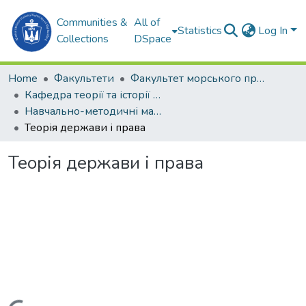
Communities &
All of
Statistics
Log In
Collections
DSpace
Home
Факультети
Факультет морського права (ФМП)
Кафедра теорії та історії держави та права (Т та ІДП)
Навчально-методичні матеріали (Т та ІДП)
Теорія держави і права
Теорія держави і права