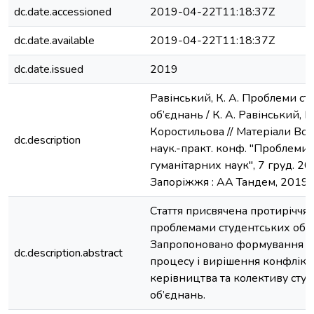
dc.date.accessioned
2019-04-22T11:18:37Z
dc.date.available
2019-04-22T11:18:37Z
dc.date.issued
2019
Равінський, К. А. Проблеми с
об’єднань / К. А. Равінський, І. 
Коростильова // Матеріали Всеу
dc.description
наук.-практ. конф. "Проблеми 
гуманітарних наук", 7 груд. 201
Запоріжжя : АА Тандем, 2019. 
Стаття присвячена протиріччям
проблемами студентських об’є
Запропоновано формування р
dc.description.abstract
процесу і вирішення конфлікт
керівництва та колективу сту
об’єднань.