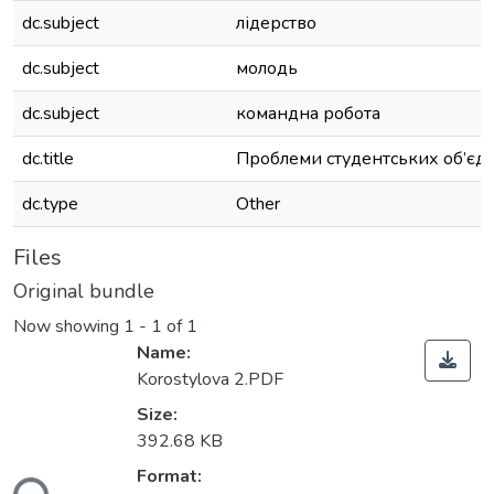
dc.subject
лідерство
dc.subject
молодь
dc.subject
командна робота
dc.title
Проблеми студентських об’єд
dc.type
Other
Files
Original bundle
Now showing
1 - 1 of 1
Name:
Korostylova 2.PDF
Size:
392.68 KB
Format: