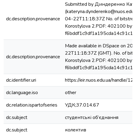
Submitted by Диндеренко Кат
(kateryna.dynderenko@nuos.edu.
dc.description.provenance
04-22T11:18:37Z No. of bitstre
Korostylova 2.PDF: 402100 byte
f6bddf1c9df1a195cda14c91c17
Made available in DSpace on 20
22T11:18:37Z (GMT). No. of bits
dc.description.provenance
Korostylova 2.PDF: 402100 byte
f6bddf1c9df1a195cda14c91c17
dc.identifier.uri
https://eir.nuos.edu.ua/handle
dc.language.iso
other
dc.relation.ispartofseries
УДК;37.014.67
dc.subject
студентські об’єднання
dc.subject
колектив