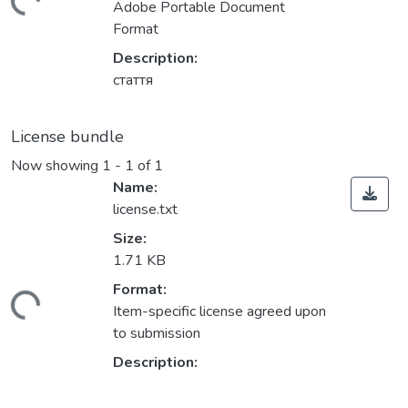
oading...
Adobe Portable Document
Format
Description:
стаття
License bundle
Now showing
1 - 1 of 1
Name:
license.txt
Size:
1.71 KB
Format:
oading...
Item-specific license agreed upon
to submission
Description: