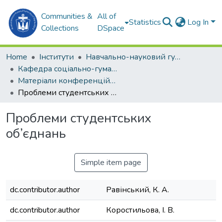
Communities &
All of
Statistics
Log In
Collections
DSpace
Home
Інститути
Навчально-науковий гуманітарний інститут (ННГІ)
Кафедра соціально-гуманітарних дисциплін та філософії (СГДтаФ)
Матеріали конференцій (СГДтаФ)
Проблеми студентських об’єднань
Проблеми студентських
об’єднань
Simple item page
dc.contributor.author
Равінський, К. А.
dc.contributor.author
Коростильова, І. В.