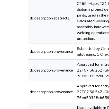
C255. Major: 131 G
diploma project de
joints, used in th
dc.description.abstract1
Calculated welding
assembly hardware
welding operations
protection.
Submitted by Дин
dc.description.provenance
bitstreams: 1 Ch
Approved for entr
dc.description.provenance
22T07:56:26Z (GMT
76ed50398cb659
Approved for entr
dc.description.provenance
22T07:56:54Z (GMT
76ed50398cb659
Made available in