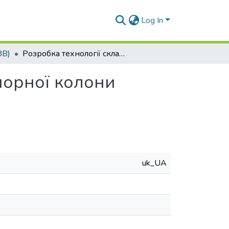
Log In
ЗВ)
Розробка технології складання і зварювання опорної колони цехового перекриття зі сталі С255
порної колони
uk_UA