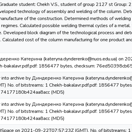
raduate student: Chekh V.S., student of group 2127 st Group: 2
veloped technology of assembly and welding of the column. Det
e manufacture of the construction. Determined methods of welding
 regimes. Calculated possible welding thermal cycles of a metal
. Developed block diagram of the technological process and de
. Calculated cost of the column manufacturing for one product an
деренко Катерина (kateryna.dynderenko@nuos.edu.ua) on 20
ekh-bakalavr.pdf.pdf: 1856477 bytes, checksum: 76ed50398
y into archive by Диндеренко Катерина (kateryna.dynderenko
) No. of bitstreams: 1 Chekh-bakalavr.pdf.pdf: 1856477 bytes
74177180b424aa8acc (MD5)
y into archive by Диндеренко Катерина (kateryna.dynderenko
) No. of bitstreams: 1 Chekh-bakalavr.pdf.pdf: 1856477 bytes
74177180b424aa8acc (MD5)
 DSpace on 2021-09-22T07:57:23Z (GMT). No. of bitstreams: 1