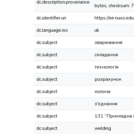
dc.description.provenance
bytes, checksum
dc.identifier.uri
https://eir.nuos.
dc.language.iso
uk
dc.subject
зварювання
dc.subject
складання
dc.subject
технологія
dc.subject
розрахунок
dc.subject
колона
dc.subject
з′єднання
dc.subject
131 “Прикладна 
dc.subject
welding