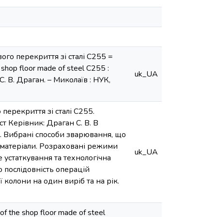
ого перекриття зі сталі С255 =
 shop floor made of steel C255 :
uk_UA
С. В. Драган. – Миколаїв : НУК,
перекриття зі сталі С255.
ст Керівник: Драган С. В. В
. Вибрані способи зварювання, що
і матеріали. Розраховані режими
uk_UA
 устаткування та технологічна
 послідовність операцій
 колони на один виріб та на рік.
of the shop floor made of steel