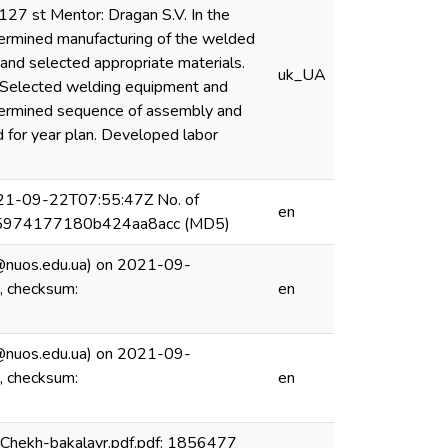
127 st Mentor: Dragan S.V. In the
ermined manufacturing of the welded
 and selected appropriate materials.
uk_UA
. Selected welding equipment and
termined sequence of assembly and
d for year plan. Developed labor
21-09-22T07:55:47Z No. of
en
cb65974177180b424aa8acc (MD5)
@nuos.edu.ua) on 2021-09-
, checksum:
en
@nuos.edu.ua) on 2021-09-
, checksum:
en
 Chekh-bakalavr.pdf.pdf: 1856477