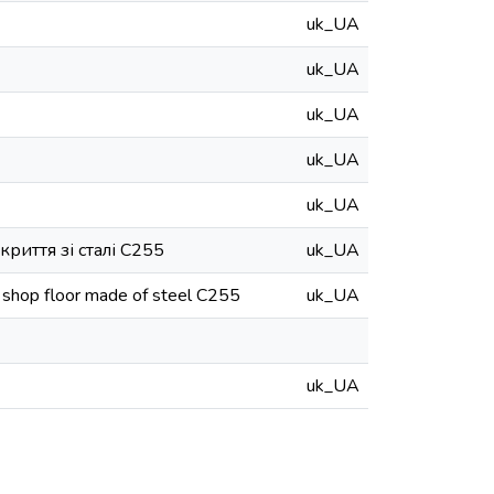
uk_UA
uk_UA
uk_UA
uk_UA
uk_UA
риття зі сталі С255
uk_UA
 shop floor made of steel C255
uk_UA
uk_UA