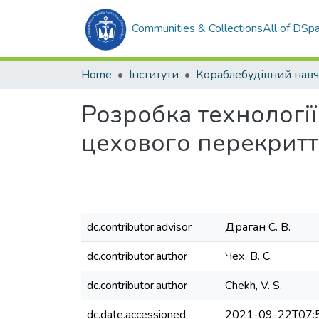
Communities & Collections
All of DSp
Home
Інститути
Розробка технологі
цехового перекриття
dc.contributor.advisor
Драган С. В.
dc.contributor.author
Чех, В. С.
dc.contributor.author
Chekh, V. S.
dc.date.accessioned
2021-09-22T07: