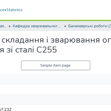
ace
Statistics
Кораблебудівний навчально-науковий інститут (КННІ)
Кафедра зварювального виробництва (ЗВ)
Бакалаврські роботи (
ї складання і зварювання о
 зі сталі С255
Simple item page
57:23Z