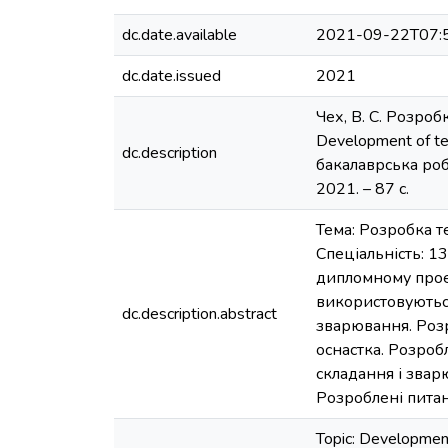
dc.date.available
2021-09-22T07:
dc.date.issued
2021
Чех, В. С. Розро
Development of tec
dc.description
бакалаврська робо
2021. – 87 с.
Тема: Розробка т
Спеціальність: 13
дипломному проек
використовуються
dc.description.abstract
зварювання. Розр
оснастка. Розроб
складання і звар
Розроблені питан
Topic: Development