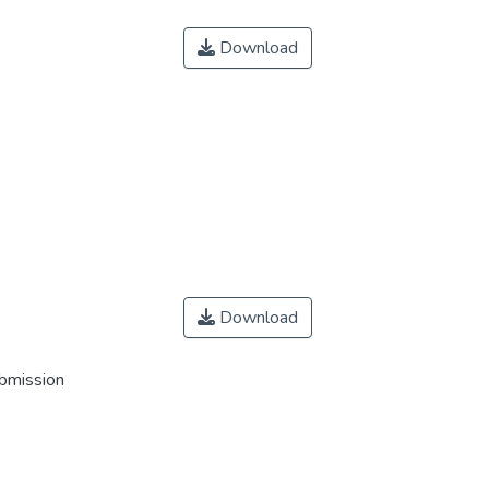
Download
Download
ubmission