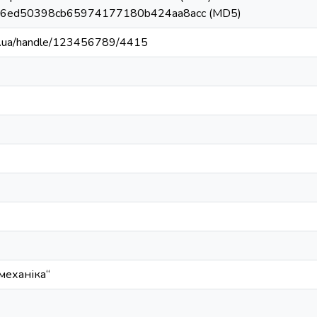
: 76ed50398cb65974177180b424aa8acc (MD5)
edu.ua/handle/123456789/4415
механіка“