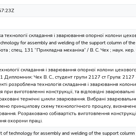
57:23Z
бка технології складання і зварювання опорної колони цехов
hnology for assembly and welding of the support column of the
та ; спец. 131 “Прикладна механіка“ / В. С. Чех ; наук. кер. 
ехнології складання і зварювання опорної колони цехового 
1 Дипломник: Чех В. С., студент групи 2127 ст Група: 2127 
ті розроблена технологія складання і зварювання колони
 при виготовленні конструкції, та відповідні зварювальн
аховані термічні цикли зварювання. Вибрані зварювальне
лено принципову схему технологічного процесу, визначено
ювання. Розраховано собівартість виготовлення конструкції
ня охорони праці.
 of technology for assembly and welding of the support column 