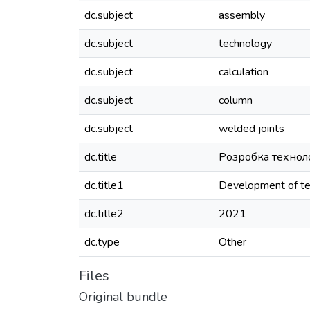
dc.subject
assembly
dc.subject
technology
dc.subject
calculation
dc.subject
column
dc.subject
welded joints
dc.title
Розробка техноло
dc.title1
Development of tec
dc.title2
2021
dc.type
Other
Files
Original bundle