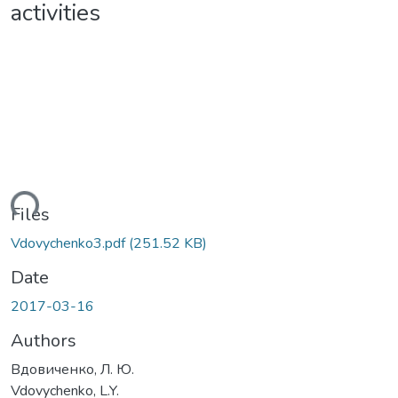
activities
ding...
Files
Vdovychenko3.pdf
(251.52 KB)
Date
2017-03-16
Authors
Вдовиченко, Л. Ю.
Vdovychenko, L.Y.