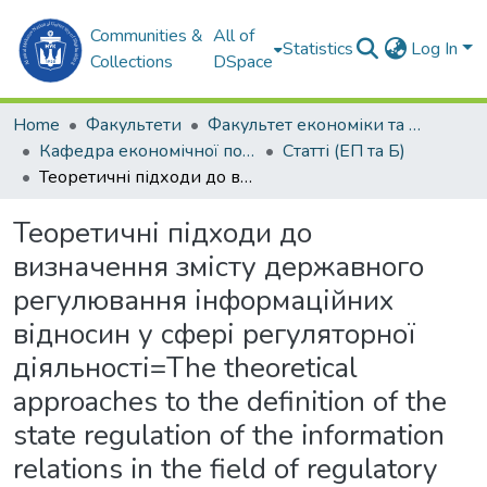
Communities &
All of
Statistics
Log In
Collections
DSpace
Home
Факультети
Факультет економіки та екології моря (ФЕЕМ)
Кафедра економічної політики та безпеки (ЕП та Б)
Статті (ЕП та Б)
Теоретичні підходи до визначення змісту державного регулювання інформаційних відносин у сфері регуляторної діяльності=The theoretical approaches to the definition of the state regulation of the information relations in the field of regulatory activities
Теоретичні підходи до
визначення змісту державного
регулювання інформаційних
відносин у сфері регуляторної
діяльності=The theoretical
approaches to the definition of the
state regulation of the information
relations in the field of regulatory