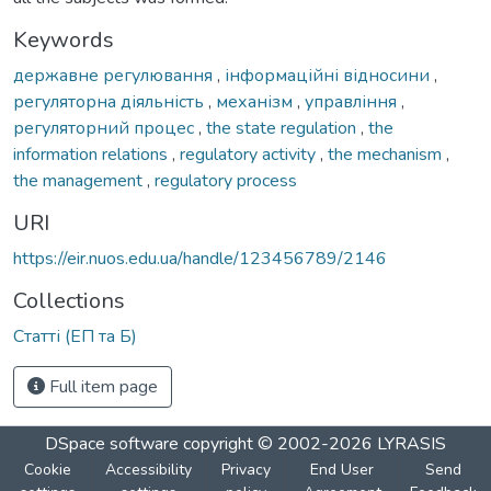
Keywords
державне регулювання
,
інформаційні відносини
,
регуляторна діяльність
,
механізм
,
управління
,
регуляторний процес
,
the state regulation
,
the
information relations
,
regulatory activity
,
the mechanism
,
the management
,
regulatory process
URI
https://eir.nuos.edu.ua/handle/123456789/2146
Collections
Статті (ЕП та Б)
Full item page
DSpace software
copyright © 2002-2026
LYRASIS
Cookie
Accessibility
Privacy
End User
Send