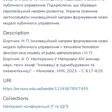
публічного управління. Підкреслено, що обравши
європейський напрям розвитку, Україна повинна
застосовувати інноваційний напрям формування нової
моделі публічного управління.
Description
Бортник, Н. П. Інноваційний напрям формування нової
моделі публічного управління = Innovative formation
direction new models of public administration / Н. П.
Бортник, А. О. Нестеренко // Матеріали ХIV міжнар.
наук.-техн. конф. "Інновації в суднобудуванні та
океанотехніці". – Миколаїв : НУК, 2023. – С. 617–619.
URI
https://eir.nuos.edu.ua/handle/123456789/7495
Collections
Матеріали конференцій (Т та ІДП)