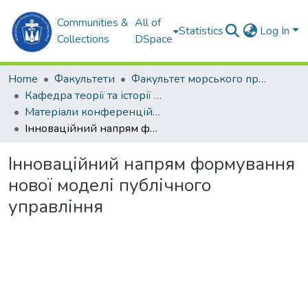
Communities &
All of
Statistics
Log In
Collections
DSpace
Home
Факультети
Факультет морського права (ФМП)
Кафедра теорії та історії держави та права (Т та ІДП)
Матеріали конференцій (Т та ІДП)
Інноваційний напрям формування нової моделі публічного управління
Інноваційний напрям формування
нової моделі публічного
управління