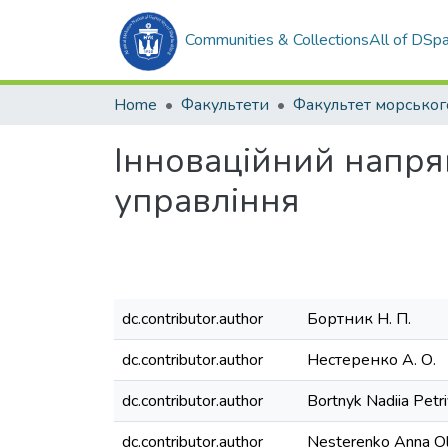
Communities & Collections
All of DSp
Home
Факультети
Інноваційний напря
управління
dc.contributor.author
Бортник Н. П.
dc.contributor.author
Нестеренко А. О.
dc.contributor.author
Bortnyk Nadiia Petr
dc.contributor.author
Nesterenko Anna Ol