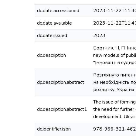
dc.date.accessioned
2023-11-22T11:4
dc.date.available
2023-11-22T11:4
dc.date.issued
2023
Бортник, Н. П. Інн
dc.description
new models of publi
"Інновації в судно
Розглянуто питанн
dc.description.abstract
на необхідність п
розвитку, Україна
The issue of forming
dc.description.abstract1
the need for further
development, Ukraine
dc.identifier.isbn
978-966-321-462