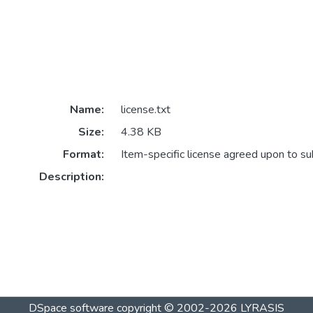
Name:
license.txt
Size:
4.38 KB
Format:
Item-specific license agreed upon to s
Description:
DSpace software
copyright © 2002-2026
LYRASIS