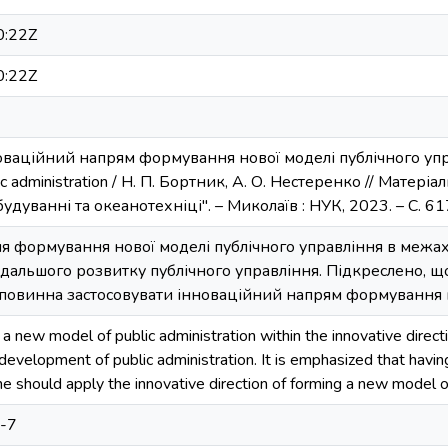
0:22Z
0:22Z
оваційний напрям формування нової моделі публічного управл
c administration / Н. П. Бортник, А. О. Нестеренко // Матеріа
будуванні та океанотехніці". – Миколаїв : НУК, 2023. – С. 6
я формування нової моделі публічного управління в межах
одальшого розвитку публічного управління. Підкреслено,
 повинна застосовувати інноваційний напрям формування н
 a new model of public administration within the innovative dire
 development of public administration. It is emphasized that havi
 should apply the innovative direction of forming a new model of
-7