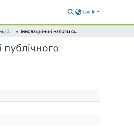
Log In
Матеріали конференцій (Т та ІДП)
Інноваційний напрям формування нової моделі публічного управління
 публічного