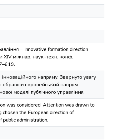
іння = Innovative formation direction
ли ХIV міжнар. наук.-техн. конф.
17–619.
 інноваційного напряму. Звернуто увагу
 що обравши європейський напрям
ової моделі публічного управління.
ction was considered. Attention was drawn to
ng chosen the European direction of
 public administration.