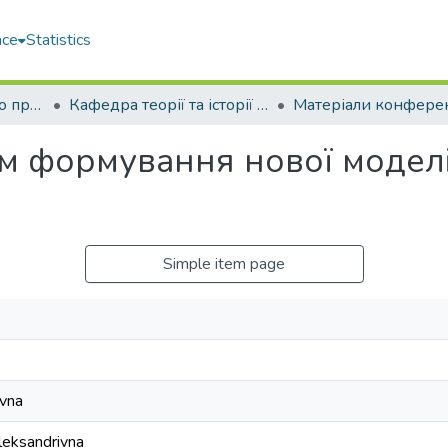
ace
Statistics
Факультет морського права (ФМП)
Кафедра теорії та історії держави та права (Т та ІДП)
м формування нової моделі
Simple item page
ivna
eksandrivna