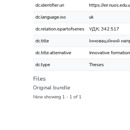
dc.identifier.uri
https://eir.nuos.e
dc.language.iso
uk
dc.relation.ispartofseries
УДК; 342.517
dc.title
Інноваційний напр
dc.title.alternative
Innovative formation
dc.type
Theses
Files
Original bundle
Now showing
1 - 1 of 1