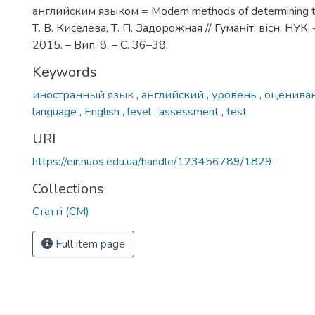
английским языком = Modern methods of determining the
Т. В. Киселева, Т. П. Задорожная // Гуманіт. вісн. НУК.
2015. – Вип. 8. – С. 36–38.
Keywords
иностранный язык
,
английский
,
уровень
,
оценива
language
,
English
,
level
,
assessment
,
test
URI
https://eir.nuos.edu.ua/handle/123456789/1829
Collections
Статті (СМ)
Full item page