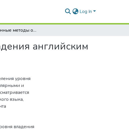
Log In
Современные методы определения уровня владения английским языком
адения английским
еления уровня
улярными и
сматривается
ого языка,
нта
уровня владения