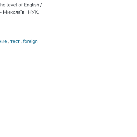
 level of English /
 – Миколаїв : НУК,
ние
,
тест
,
foreign