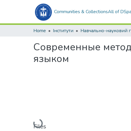
Communities & Collections
All of DSp
Home
Інститути
Современные метод
языком
Loading...
Files