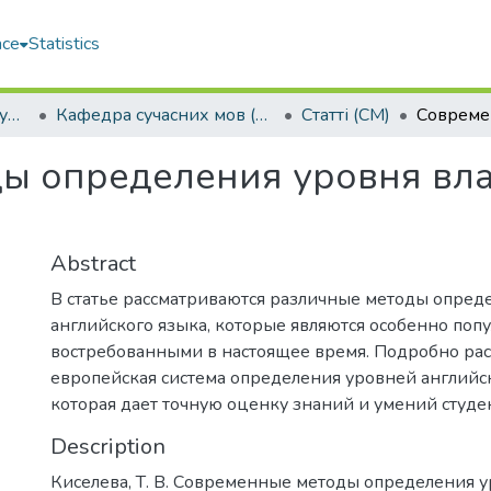
ace
Statistics
Навчально-науковий гуманітарний інститут (ННГІ)
Кафедра сучасних мов (СМ)
Статті (СМ)
ы определения уровня вл
Abstract
В статье рассматриваются различные методы опред
английского языка, которые являются особенно поп
востребованными в настоящее время. Подробно рас
европейская система определения уровней английск
которая дает точную оценку знаний и умений студе
Description
Киселева, Т. В. Современные методы определения 