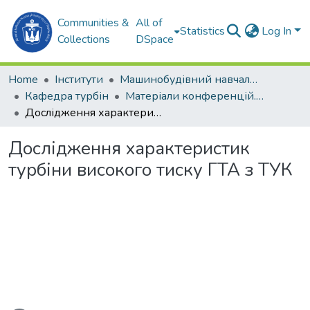
Communities &
All of
Statistics
Log In
Collections
DSpace
Home
Інститути
Машинобудівний навчально-науковий інститут (МННІ)
Кафедра турбін
Матеріали конференцій. Кафедра турбін.
Дослідження характеристик турбіни високого тиску ГТА з ТУК
Дослідження характеристик
турбіни високого тиску ГТА з ТУК