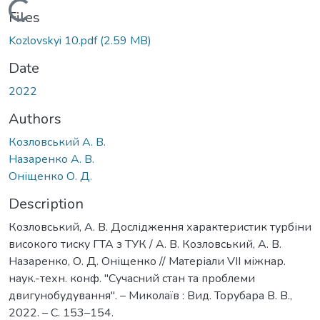
Loading...
Files
Kozlovskyi 10.pdf
(2.59 MB)
Date
2022
Authors
Козловський А. В.
Назаренко А. В.
Оніщенко О. Д.
Description
Козловський, А. В. Дослідження характеристик турбіни
високого тиску ГТА з ТУК / А. В. Козловський, А. В.
Назаренко, О. Д. Оніщенко // Матеріали VІІ міжнар.
наук.-техн. конф. "Сучасний стан та проблеми
двигунобудування". – Миколаїв : Вид. Торубара В. В.,
2022. – С. 153–154.