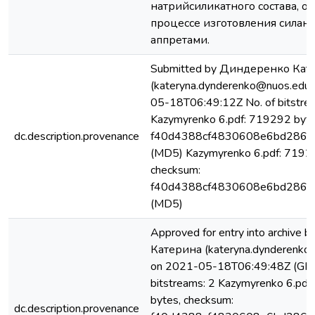
натрийсиликатного состава, о
процессе изготовления силан
аппретами.
Submitted by Диндеренко Кат
(kateryna.dynderenko@nuos.edu.
05-18T06:49:12Z No. of bitstre
Kazymyrenko 6.pdf: 719292 byte
dc.description.provenance
f40d4388cf4830608e6bd286e
(MD5) Kazymyrenko 6.pdf: 7192
checksum:
f40d4388cf4830608e6bd286e
(MD5)
Approved for entry into archiv
Катерина (kateryna.dynderenko
on 2021-05-18T06:49:48Z (GMT
bitstreams: 2 Kazymyrenko 6.pd
bytes, checksum:
dc.description.provenance