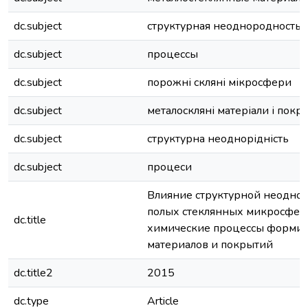
dc.subject
структурная неоднородность
dc.subject
процессы
dc.subject
порожні скляні мікросфери
dc.subject
металоскляні матеріали і покр
dc.subject
структурна неоднорідність
dc.subject
процеси
Влияние структурной неодно
полых стеклянных микросфер
dc.title
химические процессы форми
материалов и покрытий
dc.title2
2015
dc.type
Article