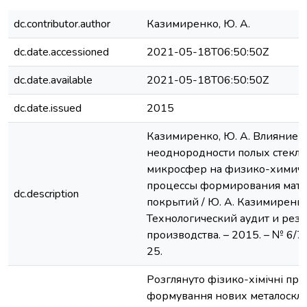
dc.contributor.author
Казимиренко, Ю. А.
dc.date.accessioned
2021-05-18T06:50:50Z
dc.date.available
2021-05-18T06:50:50Z
dc.date.issued
2015
Казимиренко, Ю. А. Влияние 
неоднородности полых стекл
микросфер на физико-химич
процессы формирования мате
dc.description
покрытий / Ю. А. Казимиренко 
Технологический аудит и рез
производства. – 2015. – № 6/7 (
25.
Розглянуто фізико-хімічні пр
формування нових металоскл