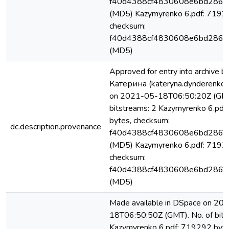
f40d4388cf4830608e6bd286e
(MD5) Kazymyrenko 6.pdf: 7192
checksum:
f40d4388cf4830608e6bd286e
(MD5)
Approved for entry into archiv
Катерина (kateryna.dynderenko
on 2021-05-18T06:50:20Z (GMT
bitstreams: 2 Kazymyrenko 6.pd
bytes, checksum:
dc.description.provenance
f40d4388cf4830608e6bd286e
(MD5) Kazymyrenko 6.pdf: 7192
checksum:
f40d4388cf4830608e6bd286e
(MD5)
Made available in DSpace on 20
18T06:50:50Z (GMT). No. of bits
Kazymyrenko 6.pdf: 719292 byte