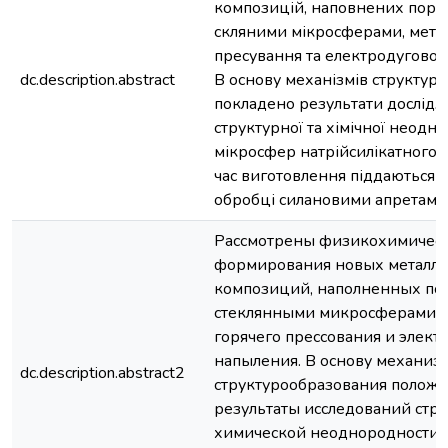
композицій, наповнених пор
скляними мікросферами, мето
пресування та електродуговог
dc.description.abstract
В основу механізмів структур
покладено результати дослід
структурної та хімічної неодно
мікросфер натрійсилікатного ск
час виготовлення піддаються 
обробці силановими апретами
Рассмотрены физико­химичес
формирования новых металло
композиций, наполненных по
стеклянными микросферами, 
горячего прессования и элект
напыления. В основу механиз
dc.description.abstract2
структурообразования полож
результаты исследований стр
химической неоднородности