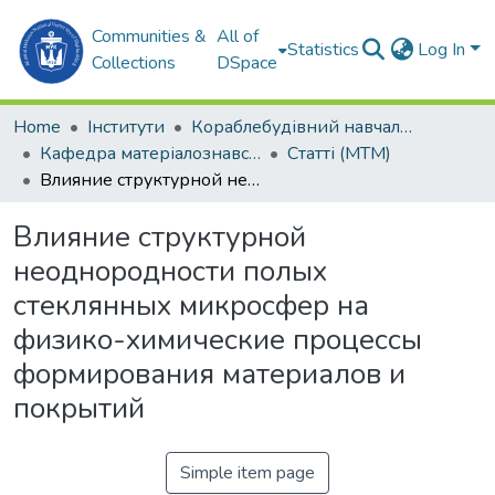
Communities &
All of
Statistics
Log In
Collections
DSpace
Home
Інститути
Кораблебудівний навчально-науковий інститут (КННІ)
Кафедра матеріалознавства і технології металів (МТМ)
Статті (МТМ)
Влияние структурной неоднородности полых стеклянных микросфер на физико-химические процессы формирования материалов и покрытий
Влияние структурной
неоднородности полых
стеклянных микросфер на
физико-химические процессы
формирования материалов и
покрытий
Simple item page