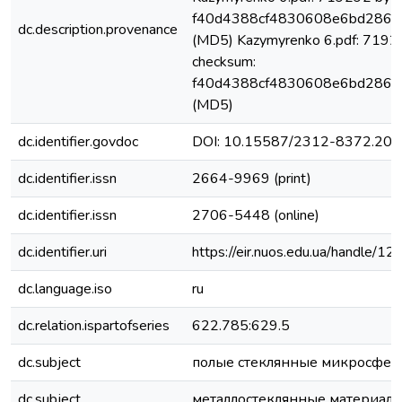
f40d4388cf4830608e6bd286e
dc.description.provenance
(MD5) Kazymyrenko 6.pdf: 7192
checksum:
f40d4388cf4830608e6bd286e
(MD5)
dc.identifier.govdoc
DOI: 10.15587/2312-8372.20
dc.identifier.issn
2664-9969 (print)
dc.identifier.issn
2706-5448 (online)
dc.identifier.uri
https://eir.nuos.edu.ua/handle
dc.language.iso
ru
dc.relation.ispartofseries
622.785:629.5
dc.subject
полые стеклянные микросфе
dc.subject
металлостеклянные материалы