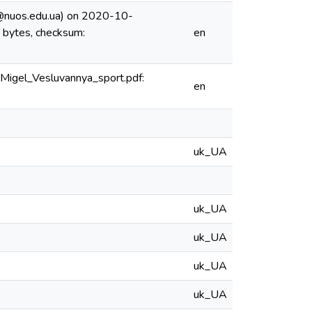
@nuos.edu.ua) on 2020-10-
 bytes, checksum:
en
Migel_Vesluvannya_sport.pdf:
en
uk_UA
uk_UA
uk_UA
uk_UA
uk_UA