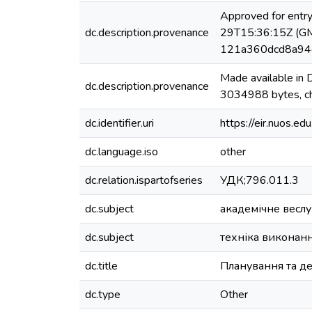
Approved for entr
dc.description.provenance
29T15:36:15Z (GMT
121a360dcd8a94
Made available in
dc.description.provenance
3034988 bytes, 
dc.identifier.uri
https://eir.nuos.
dc.language.iso
other
dc.relation.ispartofseries
УДК;796.011.3
dc.subject
академічне весл
dc.subject
техніка виконан
dc.title
Планування та де
dc.type
Other