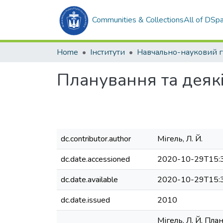
Communities & Collections
All of DSp
Home
Інститути
Планування та деякі
dc.contributor.author
Мігель, Л. Й.
dc.date.accessioned
2020-10-29T15:
dc.date.available
2020-10-29T15:
dc.date.issued
2010
Мігель, Л. Й. Пла