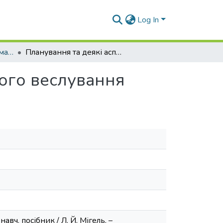
Log In
Навчально-методичні матеріали (ТООтаПС)
Планування та деякі аспекти техніки академічного веслування
ного веслування
авч. посібник / Л. Й. Мігель. –