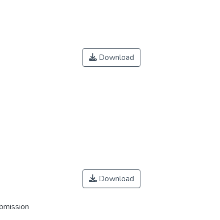
Download
Download
ubmission