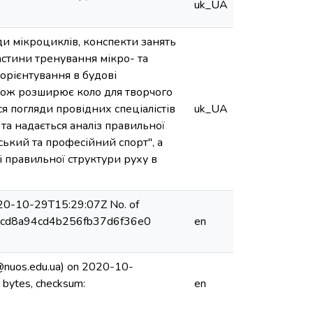
uk_UA
ди мікроциклів, конспекти занять
астини тренування мікро- та
орієнтування в будові
акож розширює коло для творчого
я погляди провідних спеціалістів
uk_UA
 та надається аналіз правильної
ський та професійний спорт", а
і правильної структури руху в
20-10-29T15:29:07Z No. of
360dcd8a94cd4b256fb37d6f36e0
en
@nuos.edu.ua) on 2020-10-
 bytes, checksum:
en