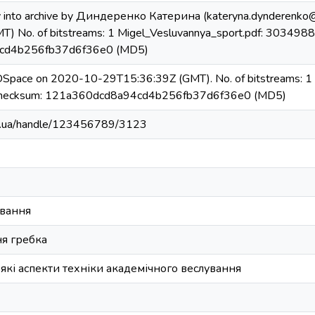
y into archive by Диндеренко Катерина (kateryna.dynderenko
) No. of bitstreams: 1 Migel_Vesluvannya_sport.pdf: 3034988
cd4b256fb37d6f36e0 (MD5)
 DSpace on 2020-10-29T15:36:39Z (GMT). No. of bitstreams: 1 
checksum: 121a360dcd8a94cd4b256fb37d6f36e0 (MD5)
edu.ua/handle/123456789/3123
ування
ня гребка
які аспекти техніки академічного веслування