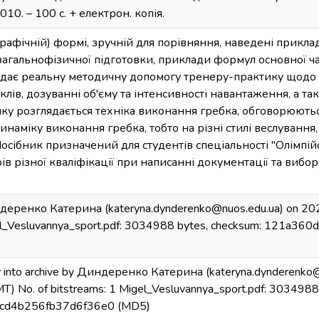
010. – 100 с. + електрон. копія.
графічній) формі, зручній для порівняння, наведені прикла
а загальнофізичної підготовки, приклади формул основної ч
 дає реальну методичну допомогу тренеру-практику щодо 
лів, дозуванні об'єму та інтенсивності навантаження, а т
ику розглядається техніка виконання гребка, обговорюютьс
инаміку виконання гребка, тобто на різні стилі веслування,
Посібник призначений для студентів спеціальності "Олімпій
ів різної кваліфікації при написанні документації та вибор
деренко Катерина (kateryna.dynderenko@nuos.edu.ua) on 20
gel_Vesluvannya_sport.pdf: 3034988 bytes, checksum: 121a
y into archive by Диндеренко Катерина (kateryna.dynderenko
) No. of bitstreams: 1 Migel_Vesluvannya_sport.pdf: 3034988
cd4b256fb37d6f36e0 (MD5)