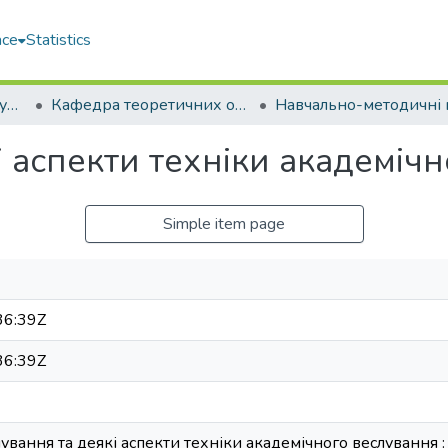
ace
Statistics
Навчально-науковий гуманітарний інститут (ННГІ)
Кафедра теоретичних основ олімпійського та професійного спорту (ТООтаПС)
 аспекти техніки академіч
Simple item page
36:39Z
36:39Z
нування та деякі аспекти техніки академічного веслування : н