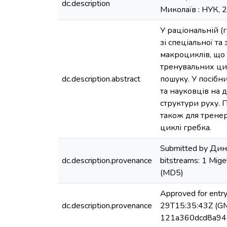
dc.description
Миколаїв : НУК, 2
У раціональній (
зі спеціальної т
макроциклів, що
тренувальних цик
dc.description.abstract
пошуку. У посібн
та науковців на д
структури руху. 
також для тренер
циклі гребка.
Submitted by Дин
dc.description.provenance
bitstreams: 1 Mi
(MD5)
Approved for entr
dc.description.provenance
29T15:35:43Z (GMT
121a360dcd8a94