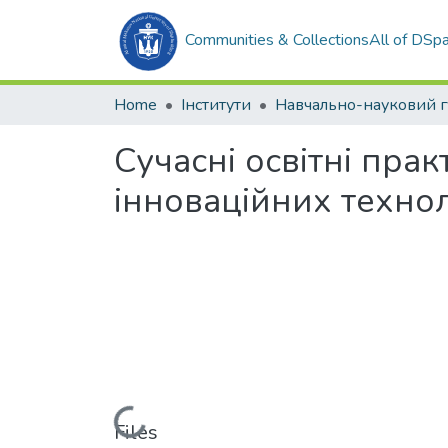
Communities & Collections
All of DSp
Home
Інститути
Сучасні освітні пра
інноваційних техно
Loading...
Files