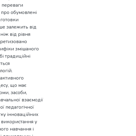
і переваги
я про обумовлені
дготовки
ьше залежить від
ніж від рівня
кретизовано
цифіки змішаного
бі традиційні
ться
огій.
рактивного
цесу, що має
ми, засоби,
авчальної взаємодії
ої педагогічної
тку інноваційних
ь використання у
ного навчання і