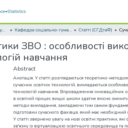
ace
Statistics
Навчально-науковий гуманітарний інститут (ННГІ)
Кафедра соціально-гуманітарних дисциплін та філософії (СГДтаФ)
Статті (СГДтаФ)
ктики ЗВО : особливості ви
логій навчання
Abstract
Анотація. У статті розглядаються теоретико-методоло
сучасних освітніх технологій, викладаються особлив
технологій навчання. Впровадження інноваційних ос
в освітній процес вищої школи здатне якісно змінити
методи викладання, закладаючи тим самим фундаме
підготовки сучасного фахівця, який має необхідний 
У статті звернено увагу на нові освітні практики, як
зв'язку із віртуалізацією освітнього середовища та