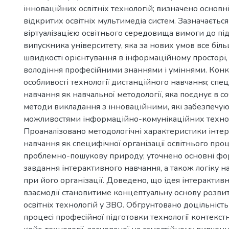
інноваційних освітніх технологій; визначено основн
відкритих освітніх мультимедіа систем. Зазначаєтьс
віртуалізацією освітнього середовища вимоги до пі
випускника університету, яка за нових умов все біл
швидкості орієнтування в інформаційному просторі, 
володіння професійними знаннями і уміннями. Кон
особливості технології дистанційного навчання; спе
навчання як навчальної методології, яка поєднує в со
методи викладання з інноваційними, які забезпечую
можливостями інформаційно-комунікаційних технол
Проаналізовано методологічні характеристики інте
навчання як специфічної організації освітнього про
проблемно-пошукову природу; уточнено основні фор
завдання інтерактивного навчання, а також логіку н
при його організації. Доведено, що ідея інтерактивн
взаємодії становитиме концептуальну основу розви
освітніх технологій у ЗВО. Обгрунтовано доцільніст
процесі професійної підготовки технології контекст