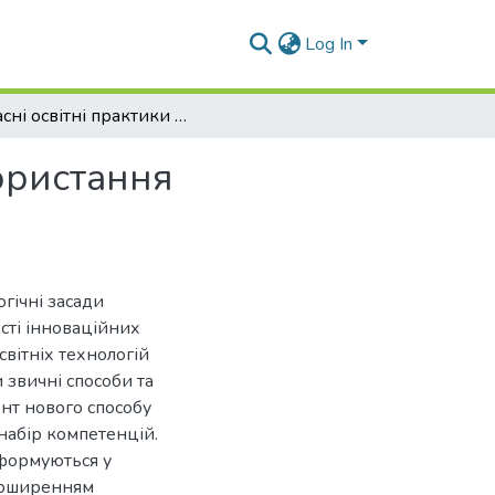
Log In
Сучасні освітні практики ЗВО : особливості використання інноваційних технологій навчання
користання
гічні засади
ості інноваційних
вітніх технологій
 звичні способи та
нт нового способу
набір компетенцій.
і формуються у
 поширенням