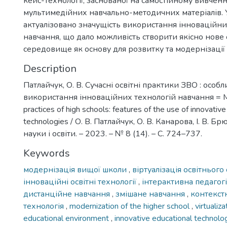
кейс-технології, заснованої на самостійному вивченн
мультимедійних навчально-методичних матеріалів. У
актуалізовано значущість використання інноваційни
навчання, що дало можливість створити якісно нове 
середовище як основу для розвитку та модернізації 
Description
Патлайчук, О. В. Сучасні освітні практики ЗВО : особл
використання інноваційних технологій навчання = M
practices of high schools: features of the use of innovative
technologies / О. В. Патлайчук, О. В. Канарова, І. В. Б
науки і освіти. – 2023. – № 8 (14). – С. 724–737.
Keywords
модернізація вищої школи
,
віртуалізація освітньог
інноваційні освітні технології
,
інтерактивна педагог
дистанційне навчання
,
змішане навчання
,
контекст
технологія
,
modernization of the higher school
,
virtualiza
educational environment
,
innovative educational technolo