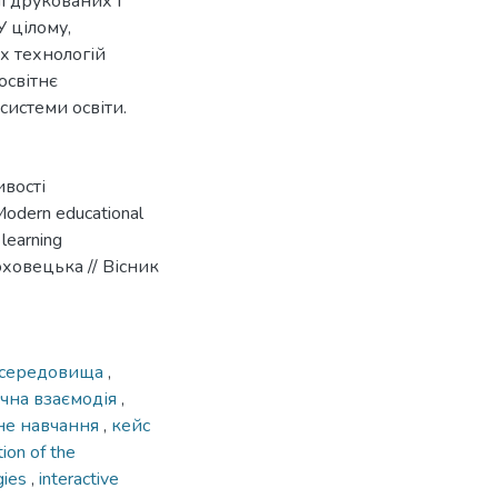
і друкованих і
 цілому,
х технологій
освітнє
системи освіти.
ивості
odern educational
 learning
рюховецька // Вісник
о середовища
,
ічна взаємодія
,
не навчання
,
кейс
tion of the
gies
,
interactive