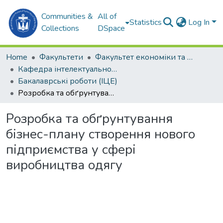
Communities &
All of
Statistics
Log In
Collections
DSpace
Home
Факультети
Факультет економіки та екології моря (ФЕЕМ)
Кафедра інтелектуальної цифрової економіки (ІЦЕ)
Бакалаврські роботи (ІЦЕ)
Розробка та обґрунтування бізнес-плану створення нового підприємства у сфері виробництва одягу
Розробка та обґрунтування
бізнес-плану створення нового
підприємства у сфері
виробництва одягу