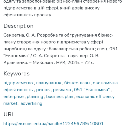
одягу та запропоновано бізнес-план створення нового
підприємства в цій сфері. який довів високу
ефективність проєкту.
Description
Секретна, О. А. Розробка та обґрунтування бізнес-
плану створення нового підприємства у сфері
виробництва одягу : бакалаврська робота ; спец. 051
''Економіка'' / О. А. Секретна ; наук. кер. О. В.
Кравченко. – Миколаїв : НУК, 2025. – 72 с.
Keywords
підприємство
,
планування
,
бізнес-план
,
економічна
ефективність
,
ринок
,
реклама
,
051 ''Економіка''
,
enterprise
,
planning
,
business plan
,
economic efficiency
,
market
,
advertising
URI
https://eir.nuos.edu.ua/handle/123456789/10801