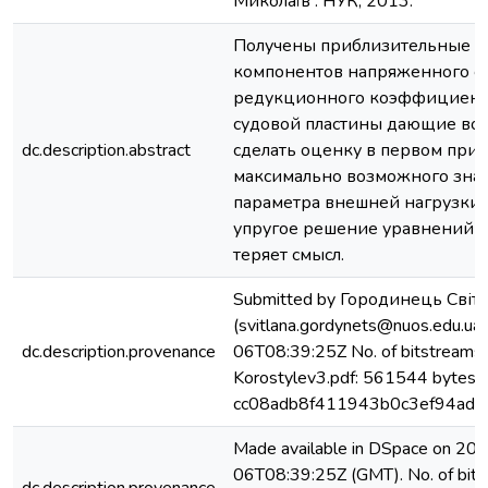
Миколаїв : НУК, 2013.
Получены приблизительные р
компонентов напряженного со
редукционного коэффициент
судовой пластины дающие во
dc.description.abstract
сделать оценку в первом пр
максимально возможного зна
параметра внешней нагрузки,
упругое решение уравнений Т
теряет смысл.
Submitted by Городинець Світ
(svitlana.gordynets@nuos.edu.ua
dc.description.provenance
06T08:39:25Z No. of bitstreams:
Korostylev3.pdf: 561544 bytes, 
cc08adb8f411943b0c3ef94adef
Made available in DSpace on 20
06T08:39:25Z (GMT). No. of bits