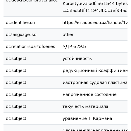
dc.description.provenance
Korostylev3.pdf: 561544 bytes, 
cc08adb8f411943b0c3ef94adef
dc.identifier.uri
https://eir.nuos.edu.ua/handle
dc.language.iso
other
dc.relation.ispartofseries
УДК;629.5
dc.subject
устойчивость
dc.subject
редукционный коэффициент
dc.subject
изотропная судовая пластина
dc.subject
напряженное состояние
dc.subject
текучесть материала
dc.subject
уравнение Т. Кармана
Связь между напряженным со