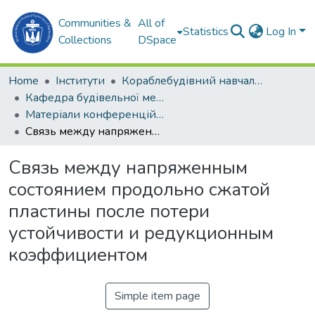
Communities &
All of
Statistics
Log In
Collections
DSpace
Home
Інститути
Кораблебудівний навчально-науковий інститут (КННІ)
Кафедра будівельної механіки та конструкції корпусу корабля (БМтаККК)
Матеріали конференцій (БМтаККК)
Связь между напряженным состоянием продольно сжатой пластины после потери устойчивости и редукционным коэффициентом
Связь между напряженным
состоянием продольно сжатой
пластины после потери
устойчивости и редукционным
коэффициентом
Simple item page