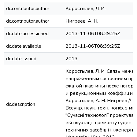
dc.contributor.author
Коростылев, Л. И.
dc.contributor.author
Нигреев, А. Н.
dc.date.accessioned
2013-11-06T08:39:25Z
dc.date.available
2013-11-06T08:39:25Z
dc.date.issued
2013
Коростылев, Л. И. Связь между
напряженным состоянием про
сжатой пластины после потери
и редукционным коэффициенто
Коростылев, А. Н. Нигреев // 
dc.description
Всеукр. наук.-техн. конф. з мі
"Сучасні технології проектуван
експлуатації і ремонту суден,
технічних засобів і інженерних