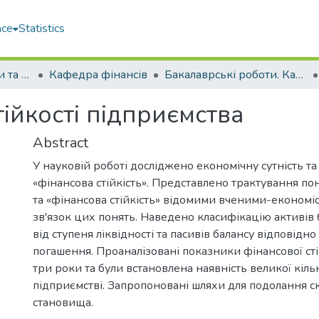
ace
Statistics
Факультет економіки та екології моря (ФЕЕМ)
Кафедра фінансів
Бакалаврські роботи. Кафедра фінансів
тійкості підприємства
Abstract
У науковій роботі досліджено економічну сутність та
«фінансова стійкість». Представлено трактування пон
та «фінансова стійкість» відомими вченими-економіс
зв'язок цих понять. Наведено класифікацію активів
від ступеня ліквідності та пасивів балансу відповідно
погашення. Проаналізовані показники фінансової сті
три роки та були встановлена наявність великої кіль
підприємстві. Запропоновані шляхи для подолання с
становища.