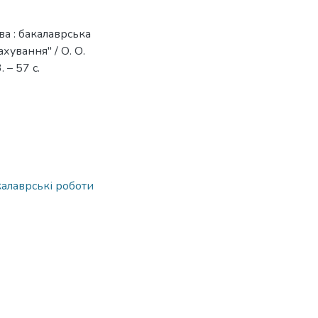
ва : бакалаврська
ахування" / О. О.
 – 57 с.
калаврські роботи