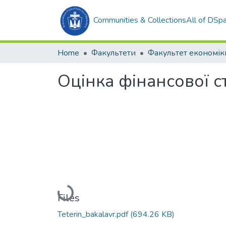
Communities & Collections
All of DSp
Home
Факультети
Оцінка фінансової с
Loading...
Files
Teterin_bakalavr.pdf
(694.26 KB)