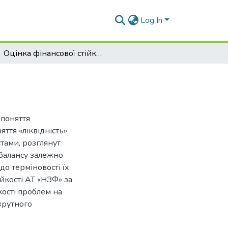
Log In
Оцінка фінансової стійкості підприємства
 поняття
яття «ліквідність»
тами, розглянут
 балансу залежно
 до терміновості їх
йкості АТ «НЗФ» за
кості проблем на
крутного