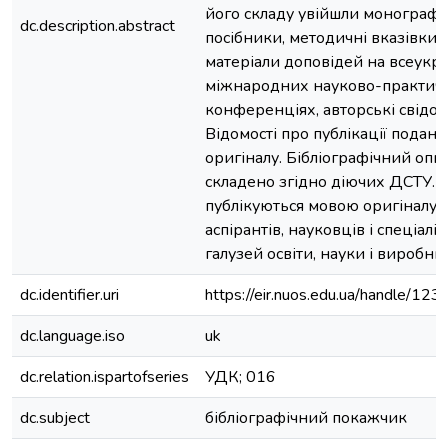
його складу увійшли монографії
dc.description.abstract
посібники, методичні вказівки, с
матеріали доповідей на всеукра
міжнародних науково-практич
конференціях, авторські свідоцт
Відомості про публікації подан
оригіналу. Бібліографічний опи
складено згідно діючих ДСТУ. 
публікуються мовою оригіналу. 
аспірантів, науковців і спеціаліс
галузей освіти, науки і виробни
dc.identifier.uri
https://eir.nuos.edu.ua/handle/
dc.language.iso
uk
dc.relation.ispartofseries
УДК; 016
dc.subject
бібліографічний покажчик