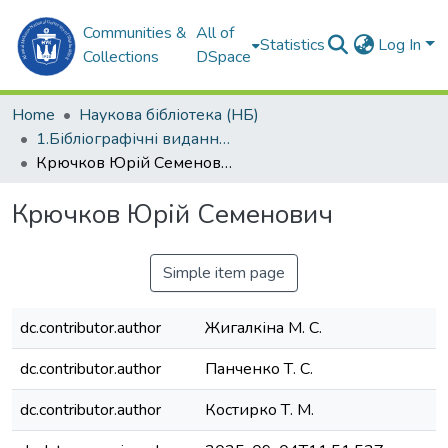
Communities &
All of
Statistics
Log In
Collections
DSpace
Home
Наукова бібліотека (НБ)
1.Бібліографічні видання (НБ)
Крючков Юрій Семенович
Крючков Юрій Семенович
Simple item page
dc.contributor.author
Жигалкіна М. С.
dc.contributor.author
Панченко Т. С.
dc.contributor.author
Костирко Т. М.