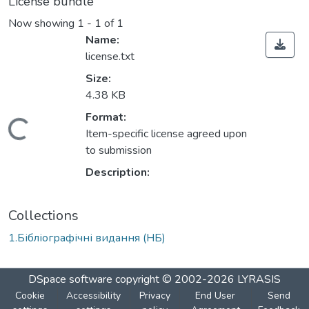
License bundle
Now showing
1 - 1 of 1
Name:
license.txt
Size:
4.38 KB
Format:
Loading...
Item-specific license agreed upon
to submission
Description:
Collections
1.Бібліографічні видання (НБ)
DSpace software
copyright © 2002-2026
LYRASIS
Cookie
Accessibility
Privacy
End User
Send