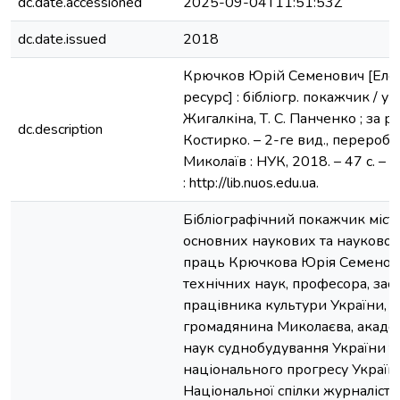
dc.date.accessioned
2025-09-04T11:51:53Z
dc.date.issued
2018
Крючков Юрій Семенович [Еле
ресурс] : бібліогр. покажчик / укл
Жигалкіна, Т. С. Панченко ; за ре
dc.description
Костирко. – 2-ге вид., перероб. і
Миколаїв : НУК, 2018. – 47 с. –
: http://lib.nuos.edu.ua.
Бібліографічний покажчик міст
основних наукових та науково
праць Крючкова Юрія Семенови
технічних наук, професора, за
працівника культури України, 
громадянина Миколаєва, академ
наук суднобудування України т
національного прогресу України
Національної спілки журналісті