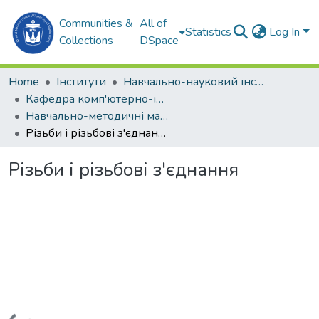
Communities &
All of
Statistics
Log In
Collections
DSpace
Home
Інститути
Навчально-науковий інститут комп'ютерних наук та управління проектами (ННІКНУП)
Кафедра комп'ютерно-інтегрованих технологій та інженерної графіки (КІТтаІГ)
Навчально-методичні матеріали (КІТтаІГ)
Різьби і різьбові з'єднання
Різьби і різьбові з'єднання
Loading...