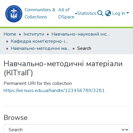
Communities &
All of
Statistics
Log In
Collections
DSpace
Home
Інститути
Навчально-науковий інститут комп'ютерних наук та управління проектами (ННІКНУП)
Кафедра комп'ютерно-інтегрованих технологій та інженерної графіки (КІТтаІГ)
Навчально-методичні матеріали (КІТтаІГ)
Search
Навчально-методичні матеріали
(КІТтаІГ)
Permanent URI for this collection
https://eir.nuos.edu.ua/handle/123456789/3281
Browse