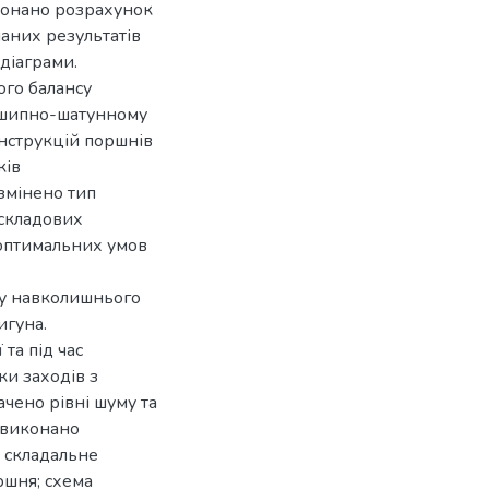
конано розрахунок
маних результатів
діаграми.
ого балансу
вошипно-шатунному
онструкцій поршнів
ків
змінено тип
 складових
 оптимальних умов
ту навколишнього
игуна.
та під час
ки заходів з
чено рівні шуму та
і виконано
 складальне
ршня; схема