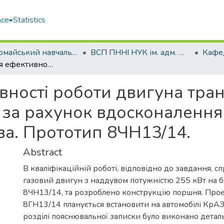
ace
Statistics
Первомайський навчально-науковий інститут НУК ім. адм. Макарова (ПННІ НУК)
ВСП ПННІ НУК ім. адм. Макарова
Підвищення ефективності роботи двигуна транспортного засобу, потужністю 255 кВт, за рахунок вдосконалення конструкції поршня при зміні виду палива. Прототип 8ЧН13/14.
ності роботи двигуна тран
, за рахунок вдосконалення
ва. Прототип 8ЧН13/14.
Abstract
В кваліфікаційній роботі, відповідно до завдання, с
газовий двигун з наддувом потужністю 255 кВт на б
8ЧН13/14, та розроблено конструкцію поршня. Про
8ГН13/14 планується встановити на автомобілі КрА
розділі пояснювальної записки було виконано детал