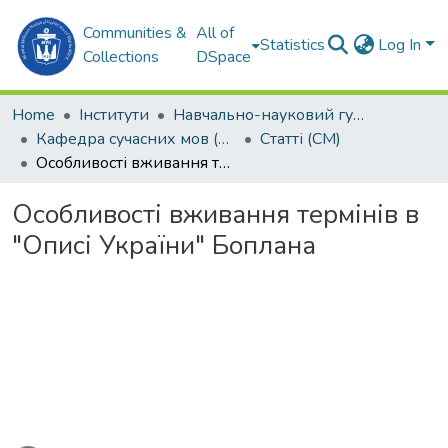
Communities &
All of
Statistics
Log In
Collections
DSpace
Home
Інститути
Навчально-науковий гуманітарний інститут (ННГІ)
Кафедра сучасних мов (СМ)
Статті (СМ)
Особливості вживання термінів в "Описі України" Боплана
Особливості вживання термінів в
"Описі України" Боплана