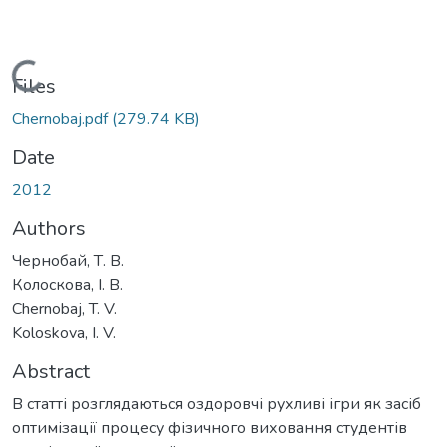
Loading...
Files
Chernobaj.pdf
(279.74 KB)
Date
2012
Authors
Чернобай, Т. В.
Колоскова, І. В.
Chernobaj, T. V.
Koloskova, I. V.
Abstract
В статті розглядаються оздоровчі рухливі ігри як засіб
оптимізації процесу фізичного виховання студентів