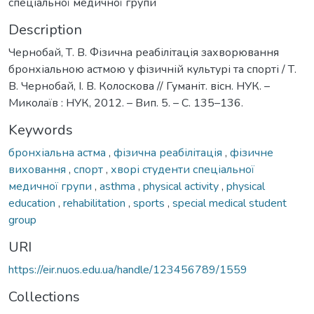
спеціальної медичної групи
Description
Чернобай, Т. В. Фізична реабілітація захворювання
бронхіальною астмою у фізичній культурі та спорті / Т.
В. Чернобай, І. В. Колоскова // Гуманіт. вісн. НУК. –
Миколаїв : НУК, 2012. – Вип. 5. – С. 135–136.
Keywords
бронхіальна астма
,
фізична реабілітація
,
фізичне
виховання
,
спорт
,
хворі студенти спеціальної
медичної групи
,
asthma
,
physical activity
,
physical
education
,
rehabilitation
,
sports
,
special medical student
group
URI
https://eir.nuos.edu.ua/handle/123456789/1559
Collections