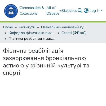
Communities &
All of
Statistics
Log In
Collections
DSpace
Home
Інститути
Навчально-науковий гуманітарний інститут (ННГІ)
Кафедра фізичного виховання та спорту (ФВтаС)
Статті (ФВтаС)
Фізична реабілітація захворювання бронхіальною астмою у фізичній культурі та спорті
Фізична реабілітація
захворювання бронхіальною
астмою у фізичній культурі та
спорті