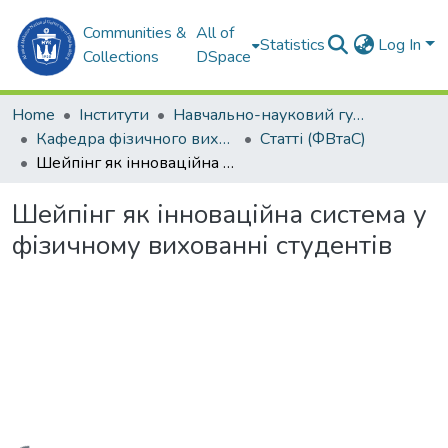
Communities &
All of
Statistics
Log In
Collections
DSpace
Home
Інститути
Навчально-науковий гуманітарний інститут (ННГІ)
Кафедра фізичного виховання та спорту (ФВтаС)
Статті (ФВтаС)
Шейпінг як інноваційна система у фізичному вихованні студентів
Шейпінг як інноваційна система у
фізичному вихованні студентів