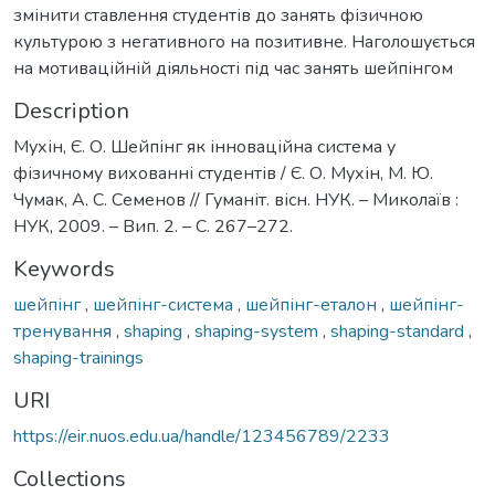
змінити ставлення студентів до занять фізичною
культурою з негативного на позитивне. Наголошується
на мотиваційній діяльності під час занять шейпінгом
Description
Мухін, Є. О. Шейпінг як інноваційна система у
фізичному вихованні студентів / Є. О. Мухін, М. Ю.
Чумак, А. С. Семенов // Гуманіт. вісн. НУК. – Миколаїв :
НУК, 2009. – Вип. 2. – С. 267–272.
Keywords
шейпінг
,
шейпінг-система
,
шейпінг-еталон
,
шейпінг-
тренування
,
shaping
,
shaping-system
,
shaping-standard
,
shaping-trainings
URI
https://eir.nuos.edu.ua/handle/123456789/2233
Collections