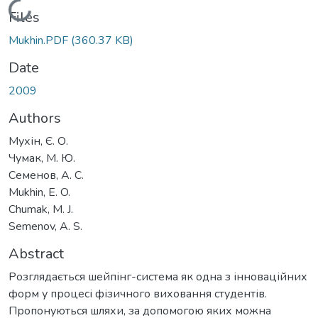
Loading...
Files
Mukhin.PDF
(360.37 KB)
Date
2009
Authors
Мухін, Є. О.
Чумак, М. Ю.
Семенов, А. С.
Mukhin, E. O.
Chumak, M. J.
Semenov, A. S.
Abstract
Розглядається шейпінг-система як одна з інноваційних
форм у процесі фізичного виховання студентів.
Пропонуються шляхи, за допомогою яких можна