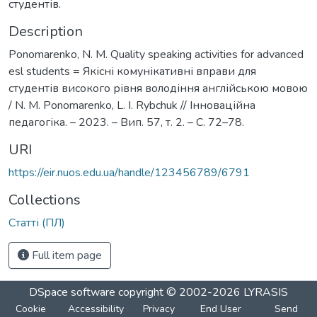
студентів.
Description
Ponomarenko, N. M. Quality speaking activities for advanced
esl students = Якісні комунікативні вправи для
студентів високого рівня володіння англійською мовою
/ N. M. Ponomarenko, L. I. Rybchuk // Інноваційна
педагогіка. – 2023. – Вип. 57, т. 2. – С. 72–78.
URI
https://eir.nuos.edu.ua/handle/123456789/6791
Collections
Статті (ПЛ)
Full item page
DSpace software
copyright © 2002-2026
LYRASIS
Cookie
Accessibility
Privacy
End User
Send