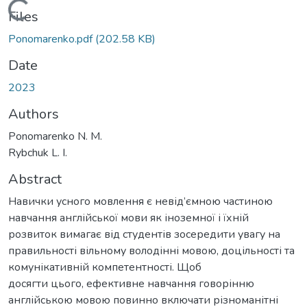
Loading...
Files
Ponomarenko.pdf
(202.58 KB)
Date
2023
Authors
Ponomarenko N. M.
Rybchuk L. I.
Abstract
Навички усного мовлення є невід’ємною частиною
навчання англійської мови як іноземної і їхній
розвиток вимагає від студентів зосередити увагу на
правильності вільному володінні мовою, доцільності та
комунікативній компетентності. Щоб
досягти цього, ефективне навчання говорінню
англійською мовою повинно включати різноманітні