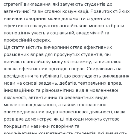
стратегії викладання, які залучають студентів до
автентичної та змістовної комунікації. Розвиток стійких
навичок говоріння може допомогти студентам
ефективно спілкуватися англійською мовою та брати
повноцінну участь у соціальній, академічній та
професійній сферах.
Ця стаття містить вичерпний огляд ефективних
розмовних вправ для просунутих студентів, які
вивчають англійську мову як іноземну, та висвітлює
кілька ефективних підходів і вправ. Спираючись на
дослідження та публікації, що розглядають викладання
мови на основі завдань, дебатів, театральних вправ,
інноваційних та різноманітних видів мовленнєвої
діяльності, автентичних та релевантних видів
мовленнєвої діяльності, а також технологічно
опосередкованих видів мовленнєвої діяльності, наша
розвідка демонструє, як ці підходи можуть суттєво
покращити навички говоріння та
комунікативну компетентність студентів, які вивчають