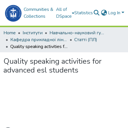
Communities &
All of
Statistics
Log In
Collections
DSpace
Home
Інститути
Навчально-науковий гуманітарний інститут (ННГІ)
Кафедра прикладної лінгвістики (ПЛ)
Статті (ПЛ)
Quality speaking activities for advanced esl students
Quality speaking activities for
advanced esl students