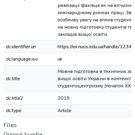
реалізації фахівця як на вітчизнян
міжнародному ринках праці. Зве
особливу увагу на вплив студент
на мовну підготовку студентів те
закладів вищої освіти.
dc.identifier.uri
https://eir.nuos.edu.ua/handle/12
dc.language.iso
uk
Мовна підготовка в технічних за
dc.title
вищої освіти України в контексті 
студентоцентризму (початок XXI с
dc.title2
2019
dc.type
Article
Files
Original bundle