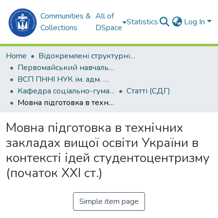
Communities &
All of
Statistics
Log In
Collections
DSpace
Home
Відокремлені структурні підрозділи НУК ім. адм. Макарова
Первомайський навчально-науковий інститут НУК ім. адм. Макарова (ПННІ НУК)
ВСП ПННІ НУК ім. адм. Макарова
Кафедра соціально-гуманітарних дисциплін (СГД)
Статті (СДГ)
Мовна підготовка в технічних закладах вищої освіти України в контексті ідей студентоцентризму (початок XXI ст.)
Мовна підготовка в технічних
закладах вищої освіти України в
контексті ідей студентоцентризму
(початок XXI ст.)
Simple item page