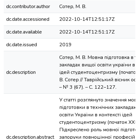
dc.contributor.author
Сотер, М. В.
dc.date.accessioned
2022-10-14T12:51:17Z
dc.date.available
2022-10-14T12:51:17Z
dc.date.issued
2019
Сотер, М. В. Мовна підготовка в т
закладах вищої освіти україни в к
dc.description
ідей студентоцентризму (початок XX
В. Сотер // Таврійський вісник осв
– № 3 (67). – С. 122–127.
У статті розглянуто значення мов
підготовки в технічних закладах
освіти України в контексті ідей
студентоцентризму (початок XXI ст
Підкреслено роль мовної підгото
dc.description.abstract
запоруки повноцінної професійн