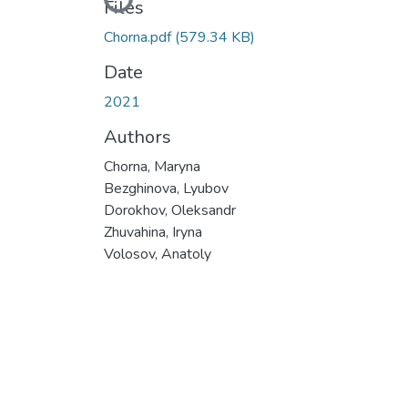
Files
Chorna.pdf
(579.34 KB)
Date
2021
Authors
Chorna, Maryna
Bezghinova, Lyubov
Dorokhov, Oleksandr
Zhuvahina, Iryna
Volosov, Anatoly