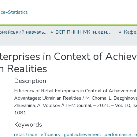
ace
Statistics
Первомайський навчально-науковий інститут НУК ім. адм. Макарова (ПННІ НУК)
ВСП ПННІ НУК ім. адм. Макарова
Enterprises in Context of Achi
 Realities
Description
Efficiency of Retail Enterprises in Context of Achievemen
Advantages: Ukrainian Realities / M. Chorna, L. Bezghinova,
Zhuvahina, A. Volosov // TEM Journal. – 2021. – Vol. 10, Is
1081.
Keywords
retail trade
,
efficiency
,
goal achievement
,
performance
,
r