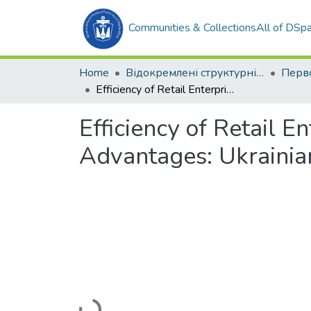
Communities & Collections
All of DSp
Home
Відокремлені структурні підрозділи НУК ім. адм. Макарова
Efficiency of Retail Enterprises in Context of Achievement of Competitive Advantages: Ukrainian Realities
Efficiency of Retail 
Advantages: Ukrainian
Loading...