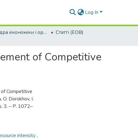
Log In
Кафедра економіки і організації виробництва (ЕОВ)
Статті (ЕОВ)
evement of Competitive
t of Competitive
 O. Dorokhov, I.
s. 3. – P. 1072–
esource intensity
,