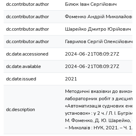
dc.contributor.author
Білюк Іван Сергійович
dc.contributor.author
Фоменко Андрій Миколайови
dc.contributor.author
Шарейко Дмитро Юрійович
dc.contributor.author
Гаврилов Сергій Олексійович
dc.date.accessioned
2024-06-21T08:09:27Z
dc.date.available
2024-06-21T08:09:27Z
dc.date.issued
2021
Методичні вказівки до викон
лабораторних робіт з дисципл
«Автоматизація суднових ене
dc.description
установок» : у 2 ч. / Л. І. Бугрім, 
М. Фоменко, Д. Ю. Шарейко, С.
– Миколаїв : НУК, 2021. – Ч. 1. –