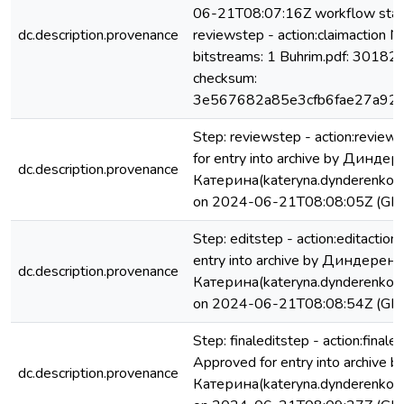
06-21T08:07:16Z workflow star
dc.description.provenance
reviewstep - action:claimaction No
bitstreams: 1 Buhrim.pdf: 30182
checksum:
3e567682a85e3cfb6fae27a92d
Step: reviewstep - action:review
for entry into archive by Динде
dc.description.provenance
Катерина(kateryna.dynderenko@
on 2024-06-21T08:08:05Z (GM
Step: editstep - action:editactio
entry into archive by Диндерен
dc.description.provenance
Катерина(kateryna.dynderenko@
on 2024-06-21T08:08:54Z (GM
Step: finaleditstep - action:finaled
Approved for entry into archiv
dc.description.provenance
Катерина(kateryna.dynderenko@