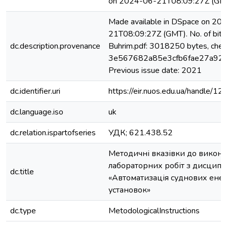
on 2024-06-21T08:09:27Z (GM
Made available in DSpace on 20
21T08:09:27Z (GMT). No. of bits
dc.description.provenance
Buhrim.pdf: 3018250 bytes, che
3e567682a85e3cfb6fae27a92d
Previous issue date: 2021
dc.identifier.uri
https://eir.nuos.edu.ua/handle
dc.language.iso
uk
dc.relation.ispartofseries
УДК; 621.438.52
Методичні вказівки до викон
лабораторних робіт з дисципл
dc.title
«Автоматизація суднових ене
установок»
dc.type
MetodologicalInstructions