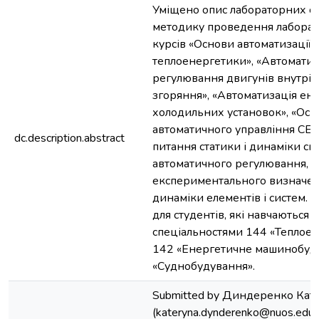
Уміщено опис лабораторних ст
методику проведення лаборат
курсів «Основи автоматизації о
теплоенергетики», «Автомати
регулювання двигунів внутрі
згоряння», «Автоматизація ен
холодильних установок», «Осн
автоматичного управління СЕУ
dc.description.abstract
питання статики і динаміки си
автоматичного регулювання, 
експериментального визначен
динаміки елементів і систем.
для студентів, які навчаються з
спеціальностями 144 «Теплоен
142 «Енергетичне машинобуду
«Суднобудування».
Submitted by Диндеренко Кат
(kateryna.dynderenko@nuos.edu.