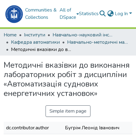
Communities &
All of
Statistics
Log In
Collections
DSpace
Home
Інститути
Навчально-науковий інститут автоматики та електротехніки (ННІАЕ)
Кафедра автоматики
Навчально-методичні матеріали. Кафедра автоматики
Методичні вказівки до виконання лабораторних робіт з дисципліни «Автоматизація суднових енергетичних установок»
Методичні вказівки до виконання
лабораторних робіт з дисципліни
«Автоматизація суднових
енергетичних установок»
Simple item page
dc.contributor.author
Бугрім Леонід Іванович