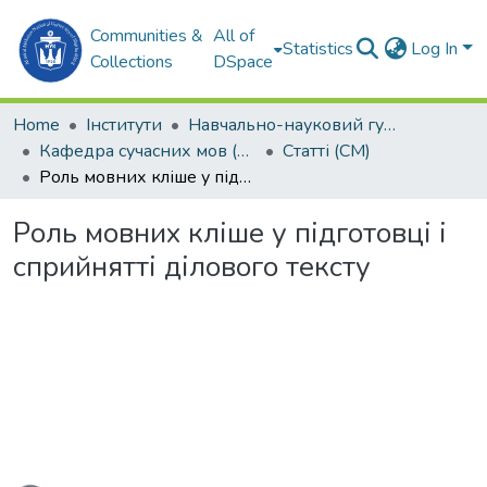
Communities &
All of
Statistics
Log In
Collections
DSpace
Home
Інститути
Навчально-науковий гуманітарний інститут (ННГІ)
Кафедра сучасних мов (СМ)
Статті (СМ)
Роль мовних кліше у підготовці і сприйнятті ділового тексту
Роль мовних кліше у підготовці і
сприйнятті ділового тексту