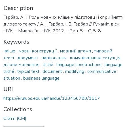
Description
Гарбар, А. І. Роль мовних кліше у підготовці і сприйнятті
ділового тексту / А. І. Гарбар, І. В. Гарбар // Гуманіт. вісн.
НУК. – Миколаїв : НУК, 2012. – Вип. 5. – С. 5–8.
Keywords
кліше
,
мовні конструкції
,
мовний штамп
,
типовий
текст
,
документ
,
варіювання
,
комунікативна ситуація
,
ділове мовлення
,
cliché
,
language constructions
,
language
cliché
,
typical text
,
document
,
modifying
,
communicative
situation
,
business language
URI
https://eir.nuos.edu.ua/handle/123456789/1517
Collections
Статті (СМ)