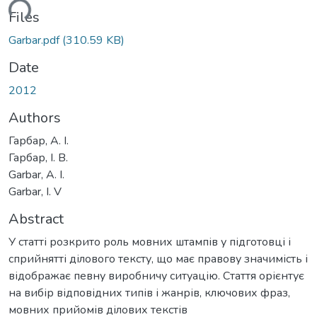
ding...
Files
Garbar.pdf
(310.59 KB)
Date
2012
Authors
Гарбар, А. І.
Гарбар, І. В.
Garbar, A. I.
Garbar, I. V
Abstract
У статті розкрито роль мовних штампів у підготовці і
сприйнятті ділового тексту, що має правову значимість і
відображає певну виробничу ситуацію. Стаття орієнтує
на вибір відповідних типів і жанрів, ключових фраз,
мовних прийомів ділових текстів