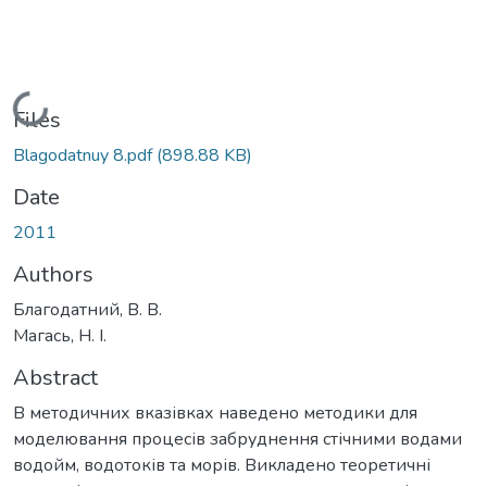
Loading...
Files
Blagodatnuy 8.pdf
(898.88 KB)
Date
2011
Authors
Благодатний, В. В.
Магась, Н. І.
Abstract
В методичних вказівках наведено методики для
моделювання процесів забруднення стічними водами
водойм, водотоків та морів. Викладено теоретичні