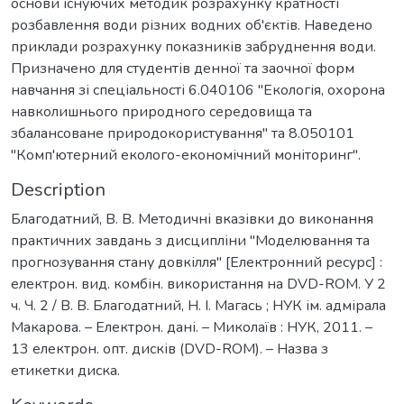
основи існуючих методик розрахунку кратності
розбавлення води різних водних об'єктів. Наведено
приклади розрахунку показників забруднення води.
Призначено для студентів денної та заочної форм
навчання зі спеціальності 6.040106 "Екологія, охорона
навколишнього природного середовища та
збалансоване природокористування" та 8.050101
"Комп'ютерний еколого-економічний моніторинг".
Description
Благодатний, В. В. Методичні вказівки до виконання
практичних завдань з дисципліни "Моделювання та
прогнозування стану довкілля" [Електронний ресурс] :
електрон. вид. комбін. використання на DVD-ROM. У 2
ч. Ч. 2 / В. В. Благодатний, Н. І. Магась ; НУК ім. адмірала
Макарова. – Електрон. дані. – Миколаїв : НУК, 2011. –
13 електрон. опт. дисків (DVD-ROM). – Назва з
етикетки диска.