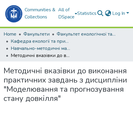
Communities &
All of
Statistics
Log In
Collections
DSpace
Home
Факультети
Факультет екологічної та техногенної безпеки (ФЕТБ)
Кафедра екології та природоохоронних технологій (Е та ПТ)
Навчально-методичні матеріали (Е та ПТ)
Методичні вказівки до виконання практичних завдань з дисципліни "Моделювання та прогнозування стану довкілля"
Методичні вказівки до виконання
практичних завдань з дисципліни
"Моделювання та прогнозування
стану довкілля"