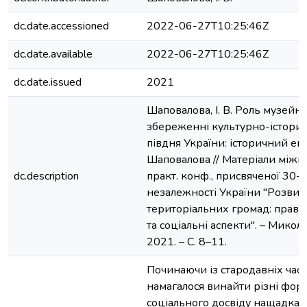
dc.date.accessioned
2022-06-27T10:25:46Z
dc.date.available
2022-06-27T10:25:46Z
dc.date.issued
2021
Шаповалова, І. В. Роль музейни
збереженні культурно-істори
півдня України: історичний екску
Шаповалова // Матеріали міжна
dc.description
практ. конф., присвяченої 30-
незалежності України "Розвит
територіальних громад: правов
та соціальні аспекти". – Микола
2021. – С. 8–11.
Починаючи із стародавніх часі
намагалося винайти різні фор
соціального досвіду нащадкам