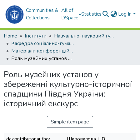
Communities &
All of
Statistics
Log In
Collections
DSpace
Home
Інститути
Навчально-науковий гуманітарний інститут (ННГІ)
Кафедра соціально-гуманітарних дисциплін та філософії (СГДтаФ)
Матеріали конференцій (СГДтаФ)
Роль музейних установ у збереженні культурно-історичної спадщини Півдня України: історичний екскурс
Роль музейних установ у
збереженні культурно-історичної
спадщини Півдня України:
історичний екскурс
Simple item page
dc.contributor.author
Шаповалова, І. В.