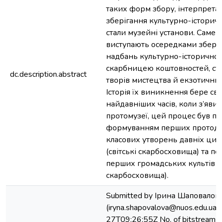
таких форм збору, інтерпретац
зберігання культурно-історич
стали музейні установи. Саме м
виступають осередками збер
надбань культурно-історичної
скарбницею коштовностей, ст
dc.description.abstract
творів мистецтва й екзотични
Історія їх виникнення бере сві
найдавніших часів, коли з’яви
протомузеї, цей процес був по
формуванням перших протод
класових утворень давніх циві
(світські скарбосховища) та 
перших громадських культів (
скарбосховища).
Submitted by Ірина Шаповалов
(iryna.shapovalova@nuos.edu.ua
27T09:26:55Z No. of bitstreams: