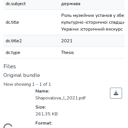
dc.subject
держава
Роль музейних установ у збе
dc.title
культурно-історичної спадщи
України: історичний екскурс
dc.title2
2021
dc.type
Thesis
Files
Original bundle
Now showing
1 - 1 of 1
Name:
Shapovalova_І_2021.pdf
Size:
261.35 KB
Format: