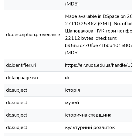
(MD5)
Made available in DSpace on 20
27T10:25:46Z (GMT). No. of bits
Шаповалова НУК тези конферен
dc.description.provenance
22112 bytes, checksum:
b9583c770fbe71bbb401e807
(MD5)
dc.identifier.uri
https://eir.nuos.edu.ua/handle
dc.language.iso
uk
dc.subject
історія
dc.subject
музей
dc.subject
історична спадщина
dc.subject
культурний розвиток