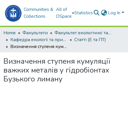
Communities &
All of
Statistics
Log In
Collections
DSpace
Home
Факультети
Факультет екологічної та техногенної безпеки (ФЕТБ)
Кафедра екології та природоохоронних технологій (Е та ПТ)
Статті (Е та ПТ)
Визначення ступеня кумуляції важких металів у гідробіонтах Бузького лиману
Визначення ступеня кумуляції
важких металів у гідробіонтах
Бузького лиману