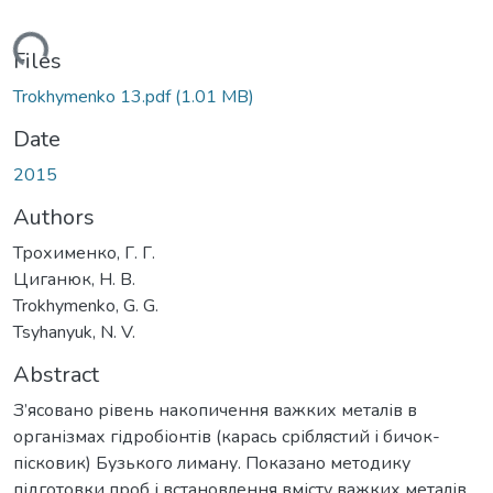
ading...
Files
Trokhymenko 13.pdf
(1.01 MB)
Date
2015
Authors
Трохименко, Г. Г.
Циганюк, Н. В.
Trokhymenko, G. G.
Tsyhanyuk, N. V.
Abstract
З’ясовано рівень накопичення важких металів в
організмах гідробіонтів (карась сріблястий і бичок-
пісковик) Бузького лиману. Показано методику
підготовки проб і встановлення вмісту важких металів