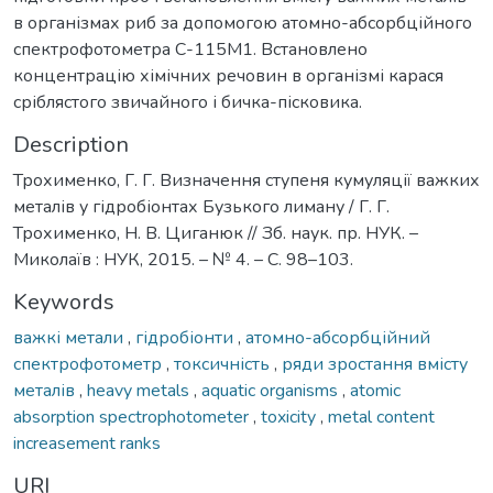
в організмах риб за допомогою атомно-абсорбційного
спектрофотометра С-115М1. Встановлено
концентрацію хімічних речовин в організмі карася
сріблястого звичайного і бичка-пісковика.
Description
Трохименко, Г. Г. Визначення ступеня кумуляції важких
металів у гідробіонтах Бузького лиману / Г. Г.
Трохименко, Н. В. Циганюк // Зб. наук. пр. НУК. –
Миколаїв : НУК, 2015. – № 4. – С. 98–103.
Keywords
важкі метали
,
гідробіонти
,
атомно-абсорбційний
спектрофотометр
,
токсичність
,
ряди зростання вмісту
металів
,
heavy metals
,
aquatic organisms
,
atomic
absorption spectrophotometer
,
toxicity
,
metal content
increasement ranks
URI