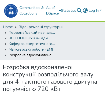
Communities &
All of
Statistics
Log In
Collections
DSpace
Home
Відокремлені структурні підрозділи НУК ім. адм. Макарова
Первомайський навчально-науковий інститут НУК ім. адм. Макарова (ПННІ НУК)
ВСП ПННІ НУК ім. адм. Макарова
Кафедра енергетичного машинобудування (ЕМ)
Магістерські роботи (ЕМ)
Розробка вдосконаленої конструкції розподільчого валу для 4-тактного газового двигуна потужністю 720 кВт
Розробка вдосконаленої
конструкції розподільчого валу
для 4-тактного газового двигуна
потужністю 720 кВт