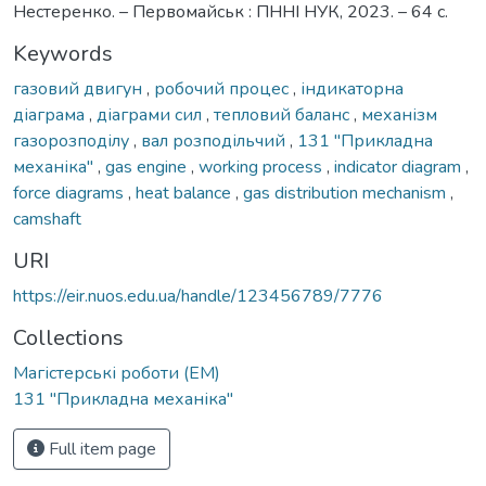
Нестеренко. – Первомайськ : ПННІ НУК, 2023. – 64 с.
Keywords
газовий двигун
,
робочий процес
,
індикаторна
діаграма
,
діаграми сил
,
тепловий баланс
,
механізм
газорозподілу
,
вал розподільчий
,
131 ''Прикладна
механіка''
,
gas engine
,
working process
,
indicator diagram
,
force diagrams
,
heat balance
,
gas distribution mechanism
,
camshaft
URI
https://eir.nuos.edu.ua/handle/123456789/7776
Collections
Магістерські роботи (ЕМ)
131 ''Прикладна механіка''
Full item page