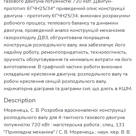
газового двигуна потужністю 720 кВт. Двигун-
прототип: 6ГЧН25/34'' приведений опис конструкції
двигуна - прототипу 6ГЧН25/34, виконані розрахунки
робочого процесу, теплового балансу та динаміки
двигуна, проведений аналіз конструкцій механізмів
газорозподілу ДВЗ, обґрунтована покращена
конструкція розподільчого валу, яка забезпечує його
надійну роботу, ремонтопридатність, технологічність,
зручність обслуговування та мінімальні витрати на його
виготовлення. В графічній частині роботи виконані
складальне креслення двигуна, розподільчого валу та
робочі креслення секцій розподільчого валу,
індикаторна діаграма та діаграми сил, що діють в КШМ.
Description
Моренець, С. В. Розробка вдосконаленої конструкції
розподільчого валу для 4-тактного газового двигуна
потужністю 720 кВт : магістерська робота ; спец. 131
''Прикладна механіка'' / С. В. Моренець ; наук. кер. В. В.