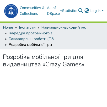
Communities &
All of
Statistics
Log In
Collections
DSpace
Home
Інститути
Навчально-науковий інститут комп'ютерних наук та управління проектами (ННІКНУП)
Кафедра програмного забезпечення автоматизованих систем (ПЗАС)
Бакалаврські роботи (ПЗАС)
Розробка мобільної гри для видавництва «Crazy Games»
Розробка мобільної гри для
видавництва «Crazy Games»