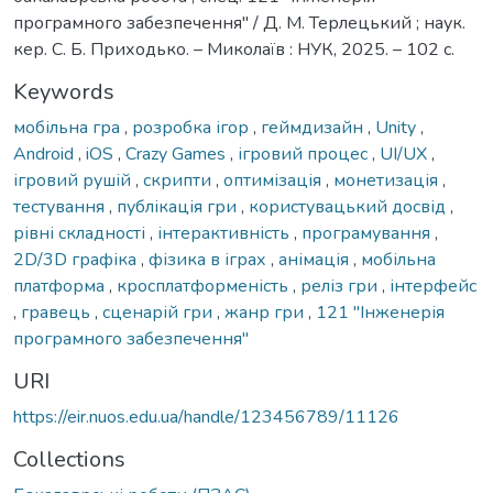
програмного забезпечення" / Д. М. Терлецький ; наук.
кер. С. Б. Приходько. – Миколаїв : НУК, 2025. – 102 с.
Keywords
мобільна гра
,
розробка ігор
,
геймдизайн
,
Unity
,
Android
,
iOS
,
Crazy Games
,
ігровий процес
,
UI/UX
,
ігровий рушій
,
скрипти
,
оптимізація
,
монетизація
,
тестування
,
публікація гри
,
користувацький досвід
,
рівні складності
,
інтерактивність
,
програмування
,
2D/3D графіка
,
фізика в іграх
,
анімація
,
мобільна
платформа
,
кросплатформеність
,
реліз гри
,
інтерфейс
,
гравець
,
сценарій гри
,
жанр гри
,
121 "Інженерія
програмного забезпечення"
URI
https://eir.nuos.edu.ua/handle/123456789/11126
Collections