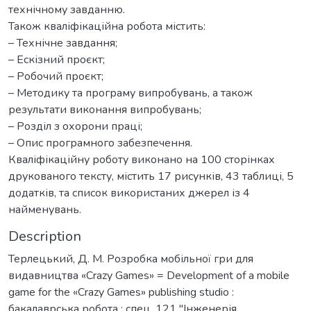
технічному завданню.
Також кваліфікаційна робота містить:
– Технічне завдання;
– Ескізний проєкт;
– Робочий проєкт;
– Методику та програму випробувань, а також
результати виконання випробувань;
– Розділ з охорони праці;
– Опис програмного забезпечення.
Кваліфікаційну роботу виконано на 100 сторінках
друкованого тексту, містить 17 рисунків, 43 таблиці, 5
додатків, та список використаних джерел із 4
найменувань.
Description
Терлецький, Д. М. Розробка мобільної гри для
видавництва «Crazy Games» = Development of a mobile
game for the «Crazy Games» publishing studio :
бакалаврська робота ; спец. 121 "Інженерія