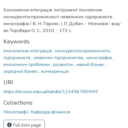
Економічна інтеграція. Інструмент посилення
конкурентоспроможності невеликих підприємств :
монографія / В. Н. Парсяк, І. Л. Дибач. - Миколаїв : вид-
во Торубари О. С., 2010. - 172 с.
Keywords
економічна інтеграція
,
конкурентоспроможність
підприємств
,
невеликі підприємства
,
монографія
,
економічні проблеми
,
розвиток
,
малий бізнес
,
середній бізнес
,
конкуренція
URI
https://eir.nuos.edu.ua/handle/123456789/945
Collections
Монографії. Кафедра фінансів
Full item page