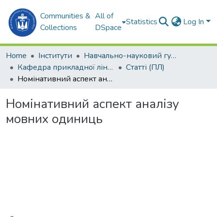
Communities &
All of
Statistics
Log In
Collections
DSpace
Home
Інститути
Навчально-науковий гуманітарний інститут (ННГІ)
Кафедра прикладної лінгвістики (ПЛ)
Статті (ПЛ)
Номінативний аспект аналізу мовних одиниць
Номінативний аспект аналізу
мовних одиниць