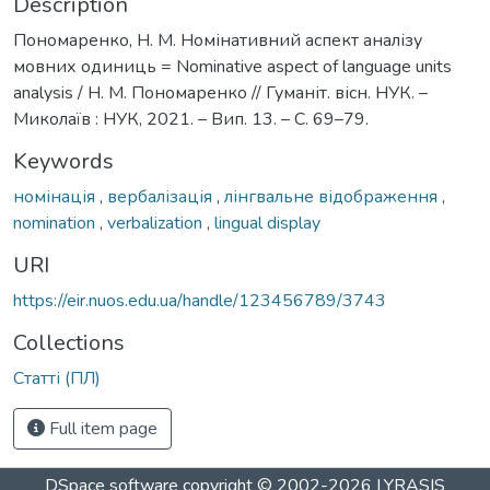
Description
Пономаренко, Н. М. Номінативний аспект аналізу
мовних одиниць = Nominative aspect of language units
analysis / Н. М. Пономаренко // Гуманіт. вісн. НУК. –
Миколаїв : НУК, 2021. – Вип. 13. – С. 69–79.
Keywords
номінація
,
вербалізація
,
лінгвальне відображення
,
nomination
,
verbalization
,
lingual display
URI
https://eir.nuos.edu.ua/handle/123456789/3743
Collections
Статті (ПЛ)
Full item page
DSpace software
copyright © 2002-2026
LYRASIS