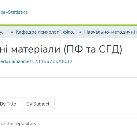
ace
Statistics
Навчально-науковий гуманітарний інститут (ННГІ)
Кафедра психологiї, фiлософiї та соціально-гуманітарних дисциплін (ПФ та СГД)
і матеріали (ПФ та СГД)
uos.edu.ua/handle/123456789/8032
By Title
By Subject