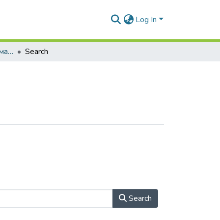
Log In
Навчально-методичні матеріали (ПФ та СГД)
Search
Search