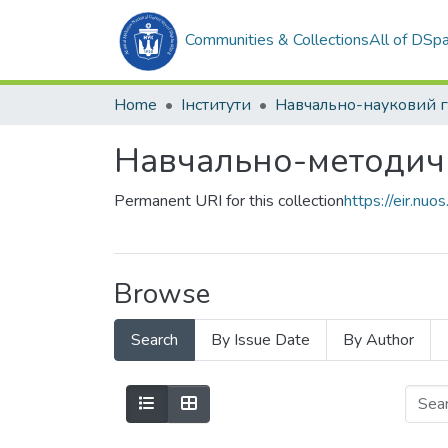
Communities & Collections
All of DSp
Home
Інститути
Навчально-методичн
Permanent URI for this collection
https://eir.n
Browse
Search
By Issue Date
By Author